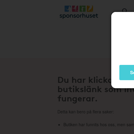
Stä
S
Du har klickat på
butikslänk som in
fungerar.
Detta kan bero på flera saker:
Butiken har funnits hos oss, men sam