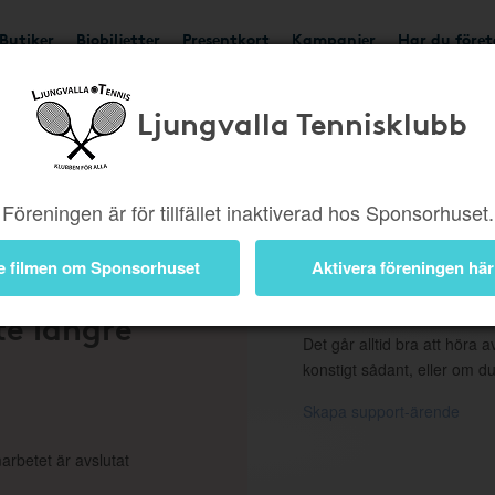
Butiker
Biobiljetter
Presentkort
Kampanjer
Har du före
Ljungvalla Tennisklubb
ngd eller borttagen b
Föreningen är för tillfället inaktiverad hos Sponsorhuset.
e filmen om Sponsorhuset
Aktivera föreningen här
 en
Support
te längre
Det går alltid bra att höra av
konstigt sådant, eller om du
Skapa support-ärende
arbetet är avslutat