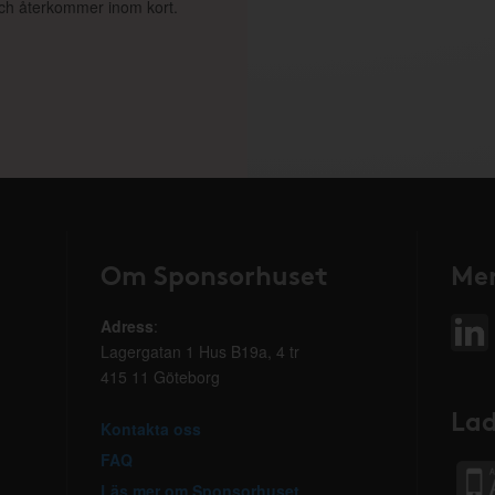
 och återkommer inom kort.
Om Sponsorhuset
Mer
Adress
:
Lagergatan 1 Hus B19a, 4 tr
415 11 Göteborg
Lad
Kontakta oss
FAQ
Läs mer om Sponsorhuset