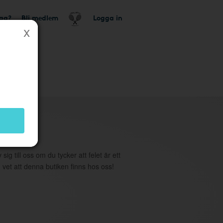
tag?
Bli medlem
Logga in
utik
 sig till oss om du tycker att felet är ett
 vet att denna butiken finns hos oss!