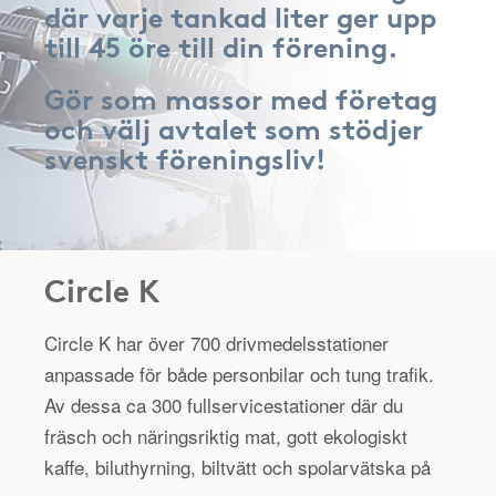
där varje tankad liter ger upp
till 45 öre till din förening.
Gör som massor med företag
och välj avtalet som stödjer
svenskt föreningsliv!
Circle K
Circle K har över 700 drivmedelsstationer
anpassade för både personbilar och tung trafik.
Av dessa ca 300 fullservicestationer där du
fräsch och näringsriktig mat, gott ekologiskt
kaffe, biluthyrning, biltvätt och spolarvätska på