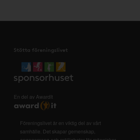
här
.
Stötta föreningslivet
En del av AwardIt
Föreningslivet är en viktig del av vårt
samhälle. Det skapar gemenskap,
engagemang och möjligheter för människor