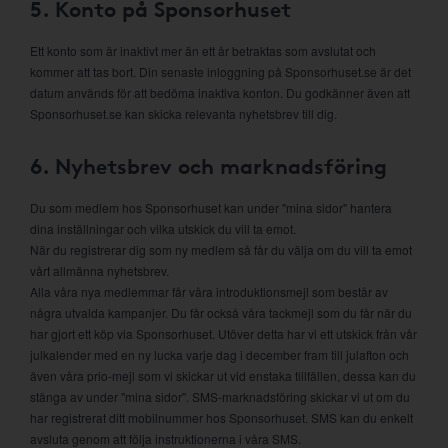
5. Konto på Sponsorhuset
Ett konto som är inaktivt mer än ett år betraktas som avslutat och
kommer att tas bort. Din senaste inloggning på Sponsorhuset.se är det
datum används för att bedöma inaktiva konton. Du godkänner även att
Sponsorhuset.se kan skicka relevanta nyhetsbrev till dig.
6. Nyhetsbrev och marknadsföring
Du som medlem hos Sponsorhuset kan under "mina sidor" hantera
dina inställningar och vilka utskick du vill ta emot.
När du registrerar dig som ny medlem så får du välja om du vill ta emot
vårt allmänna nyhetsbrev.
Alla våra nya medlemmar får våra introduktionsmejl som består av
några utvalda kampanjer. Du får också våra tackmejl som du får när du
har gjort ett köp via Sponsorhuset. Utöver detta har vi ett utskick från vår
julkalender med en ny lucka varje dag i december fram till julafton och
även våra prio-mejl som vi skickar ut vid enstaka tillfällen, dessa kan du
stänga av under "mina sidor". SMS-marknadsföring skickar vi ut om du
har registrerat ditt mobilnummer hos Sponsorhuset. SMS kan du enkelt
avsluta genom att följa instruktionerna i våra SMS.