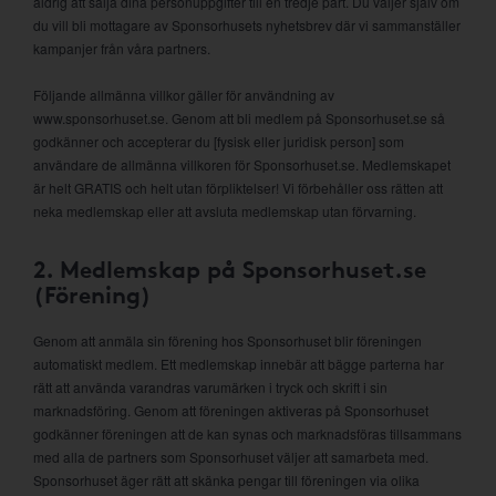
aldrig att sälja dina personuppgifter till en tredje part. Du väljer själv om
du vill bli mottagare av Sponsorhusets nyhetsbrev där vi sammanställer
kampanjer från våra partners.
Följande allmänna villkor gäller för användning av
www.sponsorhuset.se. Genom att bli medlem på Sponsorhuset.se så
godkänner och accepterar du [fysisk eller juridisk person] som
användare de allmänna villkoren för Sponsorhuset.se. Medlemskapet
är helt GRATIS och helt utan förpliktelser! Vi förbehåller oss rätten att
neka medlemskap eller att avsluta medlemskap utan förvarning.
2. Medlemskap på Sponsorhuset.se
(Förening)
Genom att anmäla sin förening hos Sponsorhuset blir föreningen
automatiskt medlem. Ett medlemskap innebär att bägge parterna har
rätt att använda varandras varumärken i tryck och skrift i sin
marknadsföring. Genom att föreningen aktiveras på Sponsorhuset
godkänner föreningen att de kan synas och marknadsföras tillsammans
med alla de partners som Sponsorhuset väljer att samarbeta med.
Sponsorhuset äger rätt att skänka pengar till föreningen via olika