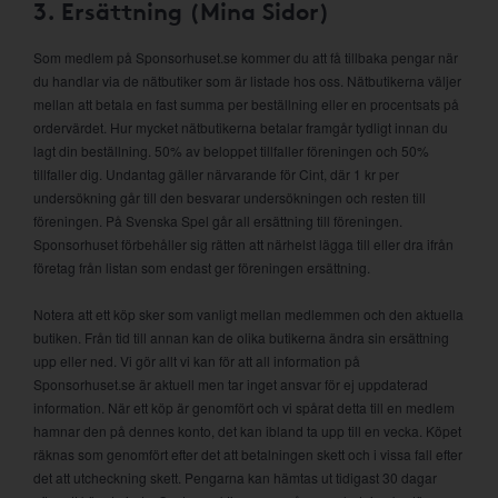
3. Ersättning (Mina Sidor)
Som medlem på Sponsorhuset.se kommer du att få tillbaka pengar när
du handlar via de nätbutiker som är listade hos oss. Nätbutikerna väljer
mellan att betala en fast summa per beställning eller en procentsats på
ordervärdet. Hur mycket nätbutikerna betalar framgår tydligt innan du
lagt din beställning. 50% av beloppet tillfaller föreningen och 50%
tillfaller dig. Undantag gäller närvarande för Cint, där 1 kr per
undersökning går till den besvarar undersökningen och resten till
föreningen. På Svenska Spel går all ersättning till föreningen.
Sponsorhuset förbehåller sig rätten att närhelst lägga till eller dra ifrån
företag från listan som endast ger föreningen ersättning.
Notera att ett köp sker som vanligt mellan medlemmen och den aktuella
butiken. Från tid till annan kan de olika butikerna ändra sin ersättning
upp eller ned. Vi gör allt vi kan för att all information på
Sponsorhuset.se är aktuell men tar inget ansvar för ej uppdaterad
information. När ett köp är genomfört och vi spårat detta till en medlem
hamnar den på dennes konto, det kan ibland ta upp till en vecka. Köpet
räknas som genomfört efter det att betalningen skett och i vissa fall efter
det att utcheckning skett. Pengarna kan hämtas ut tidigast 30 dagar