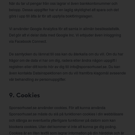
När du tar ut pengar från oss lagrar vi även bankkontonummer och
belopp. Dessa uppgifter har vi en laglig skyldighet att spara och det
görs i upp till åtta år för att uppfylla bokföringslagen.
Vi använder Google Analytics för att samla in allmän besöksstatistik.
Det gör att vi delar data med Google Inc. Vi erbjuder även inloggning
via Facebook Connect.
De samtycken du lämnat till oss kan du återkalla om du vill. Om du har
frågor om de data vi har om dig, radera eller ändra någon uppgift i
registren eller ditt konto hör av dig till info@sponsorhuset.se. Du kan
även kontakta Datainspektionen om du vill framföra klagomål avseende
vår behandling av personuppgifter.
9. Cookies
Sponsorhuset.se använder cookies. För att kunna använda
Sponsorhuset.se måste du slå på funktionen cookies i din webbläsare
och stänga av eventuella ytterligare funktioner på datorn som kan
blockera cookies. Utan det kommer vi inte att kunna ge dig poäng.
Cookies är en liten textfil som lagrar information på din hårddisk och är