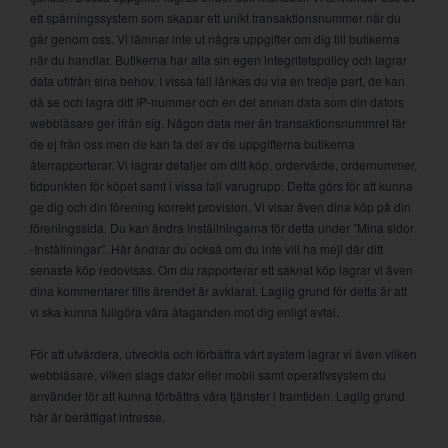
ett spårningssystem som skapar ett unikt transaktionsnummer när du
går genom oss. Vi lämnar inte ut några uppgifter om dig till butikerna
när du handlar. Butikerna har alla sin egen integritetspolicy och lagrar
data utifrån sina behov. I vissa fall länkas du via en tredje part, de kan
då se och lagra ditt IP-nummer och en del annan data som din dators
webbläsare ger ifrån sig. Någon data mer än transaktionsnummret får
de ej från oss men de kan ta del av de uppgifterna butikerna
återrapporterar. Vi lagrar detaljer om ditt köp, ordervärde, ordernummer,
tidpunkten för köpet samt i vissa fall varugrupp. Detta görs för att kunna
ge dig och din förening korrekt provision. Vi visar även dina köp på din
föreningssida. Du kan ändra inställningarna för detta under ”Mina sidor
-Inställningar”. Här ändrar du också om du inte vill ha mejl där ditt
senaste köp redovisas. Om du rapporterar ett saknat köp lagrar vi även
dina kommentarer tills ärendet är avklarat. Laglig grund för detta är att
vi ska kunna fullgöra våra åtaganden mot dig enligt avtal.
För att utvärdera, utveckla och förbättra vårt system lagrar vi även vilken
webbläsare, vilken slags dator eller mobil samt operativsystem du
använder för att kunna förbättra våra tjänster i framtiden. Laglig grund
här är berättigat intresse.