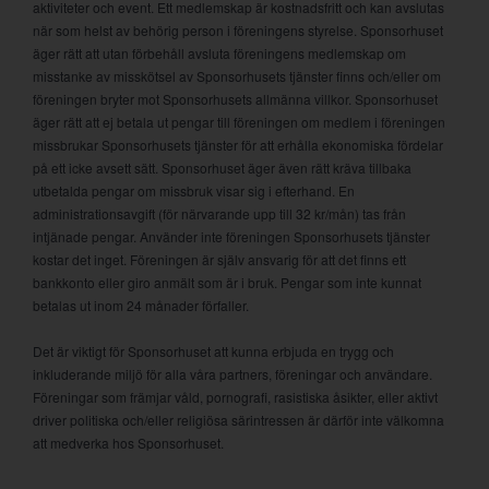
aktiviteter och event. Ett medlemskap är kostnadsfritt och kan avslutas
när som helst av behörig person i föreningens styrelse. Sponsorhuset
äger rätt att utan förbehåll avsluta föreningens medlemskap om
misstanke av misskötsel av Sponsorhusets tjänster finns och/eller om
föreningen bryter mot Sponsorhusets allmänna villkor. Sponsorhuset
äger rätt att ej betala ut pengar till föreningen om medlem i föreningen
missbrukar Sponsorhusets tjänster för att erhålla ekonomiska fördelar
på ett icke avsett sätt. Sponsorhuset äger även rätt kräva tillbaka
utbetalda pengar om missbruk visar sig i efterhand. En
administrationsavgift (för närvarande upp till 32 kr/mån) tas från
intjänade pengar. Använder inte föreningen Sponsorhusets tjänster
kostar det inget. Föreningen är själv ansvarig för att det finns ett
bankkonto eller giro anmält som är i bruk. Pengar som inte kunnat
betalas ut inom 24 månader förfaller.
Det är viktigt för Sponsorhuset att kunna erbjuda en trygg och
inkluderande miljö för alla våra partners, föreningar och användare.
Föreningar som främjar våld, pornografi, rasistiska åsikter, eller aktivt
driver politiska och/eller religiösa särintressen är därför inte välkomna
att medverka hos Sponsorhuset.