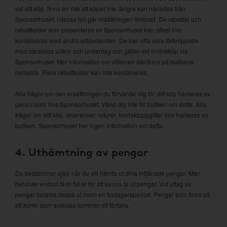
vid sitt köp, finns en risk att köpet inte längre kan härledas från
Sponsorhuset. I dessa fall går ersättningen förlorad. De rabatter och
rabattkoder som presenteras av Sponsorhuset kan oftast inte
kombineras med andra erbjudanden. De kan ofta vara förknippade
med särskilda villkor och undantag och gäller vid onlineköp via
Sponsorhuset. Mer information om villkoren återfinns på butikens
hemsida. Flera rabattkoder kan inte kombineras.
Alla frågor om den ersättningen du förväntar dig för ditt köp hanteras av
personalen hos Sponsorhuset. Vänd dig inte till butiken om detta. Alla
frågor om ditt köp, leveranser, returer, kontaktuppgifter mm hanteras av
butiken. Sponsorhuset har ingen information om detta.
4. Uthämtning av pengar
Du bestämmer själv när du vill hämta ut dina intjänade pengar. Man
behöver endast få in 50 kr för att kunna ta ut pengar. Vid uttag av
pengar betalas dessa ut inom en tiodagarsperiod. Pengar som finns på
ett konto som avslutas kommer att förfalla.