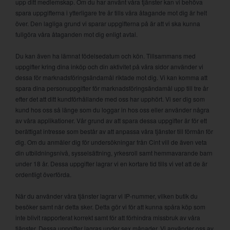
upp ditt medlemskap. Om du har använt våra tjänster kan vi behöva
spara uppgifterna i ytterligare tre år tills våra åtagande mot dig är helt
över. Den lagliga grund vi sparar uppgifterna på är att vi ska kunna
fullgöra våra åtaganden mot dig enligt avtal.
Du kan även ha lämnat födelsedatum och kön. Tillsammans med
uppgifter kring dina inköp och din aktivitet på våra sidor använder vi
dessa för marknadsföringsändamål riktade mot dig. Vi kan komma att
spara dina personuppgifter för marknadsföringsändamål upp till tre år
efter det att ditt kundförhållande med oss har upphört. Vi ser dig som
kund hos oss så länge som du loggar in hos oss eller använder några
av våra applikationer. Vår grund av att spara dessa uppgifter är för ett
berättigat intresse som består av att anpassa våra tjänster till förmån för
dig. Om du anmäler dig för undersökningar från Cint vill de även veta
din utbildningsnivå, sysselsättning, yrkesroll samt hemmavarande barn
under 18 år. Dessa uppgifter lagrar vi en kortare tid tills vi vet att de är
ordentligt överförda.
När du använder våra tjänster lagrar vi IP-nummer, vilken butik du
besöker samt när detta sker. Detta gör vi för att kunna spåra köp som
inte blivit rapporterat korrekt samt för att förhindra missbruk av våra
tjänster. Dessa uppgifter lagras under sex månader. Vi använder oss av