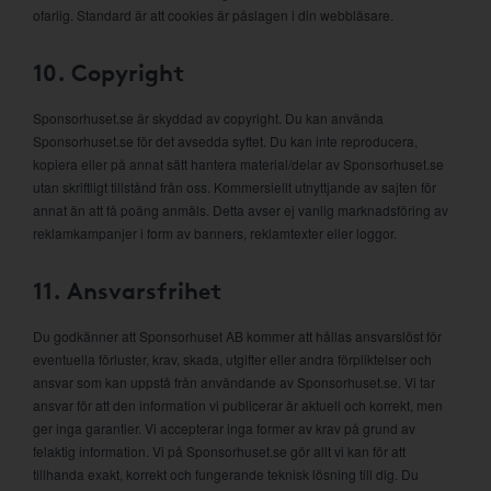
ofarlig. Standard är att cookies är påslagen i din webbläsare.
10. Copyright
Sponsorhuset.se är skyddad av copyright. Du kan använda
Sponsorhuset.se för det avsedda syftet. Du kan inte reproducera,
kopiera eller på annat sätt hantera material/delar av Sponsorhuset.se
utan skriftligt tillstånd från oss. Kommersiellt utnyttjande av sajten för
annat än att få poäng anmäls. Detta avser ej vanlig marknadsföring av
reklamkampanjer i form av banners, reklamtexter eller loggor.
11. Ansvarsfrihet
Du godkänner att Sponsorhuset AB kommer att hållas ansvarslöst för
eventuella förluster, krav, skada, utgifter eller andra förpliktelser och
ansvar som kan uppstå från användande av Sponsorhuset.se. Vi tar
ansvar för att den information vi publicerar är aktuell och korrekt, men
ger inga garantier. Vi accepterar inga former av krav på grund av
felaktig information. Vi på Sponsorhuset.se gör allt vi kan för att
tillhanda exakt, korrekt och fungerande teknisk lösning till dig. Du