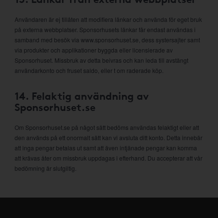
Användaren är ej tillåten att modifiera länkar och använda för eget bruk
på externa webbplatser. Sponsorhusets länkar får endast användas i
samband med besök via www.sponsorhuset.se, dess systersajter samt
via produkter och applikationer byggda eller licensierade av
Sponsorhuset. Missbruk av detta beivras och kan leda till avstängt
användarkonto och fruset saldo, eller t om raderade köp.
14. Felaktig användning av
Sponsorhuset.se
Om Sponsorhuset.se på något sätt bedöms användas felaktigt eller att
den används på ett onormalt sätt kan vi avsluta ditt konto. Detta innebär
att inga pengar betalas ut samt att även intjänade pengar kan komma
att krävas åter om missbruk uppdagas i efterhand. Du accepterar att vår
bedömning är slutgiltig.