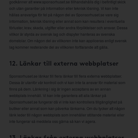
godkänner att www.sponsorhuset.se tillhandahålls dig i befintligt skick
och utan garantier på information eller teknisk lösning. Vi kan inte
hållas ansvariga för fel på någon del av Sponsorhuset.se vare sig
information, teknisk lösning eller annat som kan resultera i eventuella
förluster, krav, skada, utgifter eller andra förpliktelser och ansvar. Dessa
villkor är styrda av svensk lag och dispyter hanteras av svenska
domstolar. Om någon del av villkoren inte kan appliceras enligt svensk
lag kommer resterande del av villkoren fortfarande att gälla.
12. Länkar till externa webbplatser
Sponsorhuset.se länkar till flera länkar till flera externa webbplatser.
Dessa är utanför vår kontroll och vi kan inte ta ansvar för material som
finns på dem. Länkning i sig är ingen acceptans av en annan
webbplats innehåll. Vi kan inte garantera att alla länkar på
Sponsorhuset.se fungerar då vi inte kan kontrollera tillgänglighet på
butiker eller annat som kan påverka länkarna. Om du tycker att någon
länk leder till någon webbplats som innehåller stötande material eller
inte fungerar så meddela oss gärna så kan vi agera.
13. Länkar från externa webbplatser