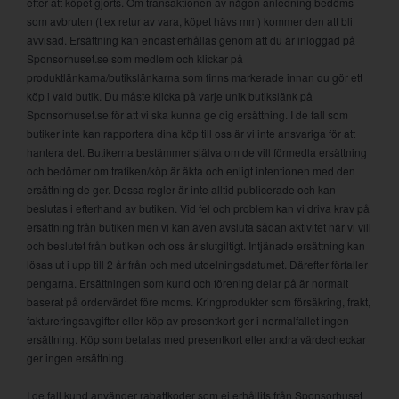
efter att köpet gjorts. Om transaktionen av någon anledning bedöms
som avbruten (t ex retur av vara, köpet hävs mm) kommer den att bli
avvisad. Ersättning kan endast erhållas genom att du är inloggad på
Sponsorhuset.se som medlem och klickar på
produktlänkarna/butikslänkarna som finns markerade innan du gör ett
köp i vald butik. Du måste klicka på varje unik butikslänk på
Sponsorhuset.se för att vi ska kunna ge dig ersättning. I de fall som
butiker inte kan rapportera dina köp till oss är vi inte ansvariga för att
hantera det. Butikerna bestämmer själva om de vill förmedla ersättning
och bedömer om trafiken/köp är äkta och enligt intentionen med den
ersättning de ger. Dessa regler är inte alltid publicerade och kan
beslutas i efterhand av butiken. Vid fel och problem kan vi driva krav på
ersättning från butiken men vi kan även avsluta sådan aktivitet när vi vill
och beslutet från butiken och oss är slutgiltigt. Intjänade ersättning kan
lösas ut i upp till 2 år från och med utdelningsdatumet. Därefter förfaller
pengarna. Ersättningen som kund och förening delar på är normalt
baserat på ordervärdet före moms. Kringprodukter som försäkring, frakt,
faktureringsavgifter eller köp av presentkort ger i normalfallet ingen
ersättning. Köp som betalas med presentkort eller andra värdecheckar
ger ingen ersättning.
I de fall kund använder rabattkoder som ej erhållits från Sponsorhuset