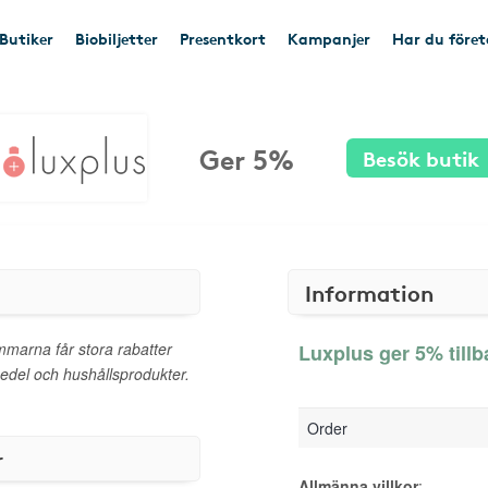
Butiker
Biobiljetter
Presentkort
Kampanjer
Har du före
Ger 5%
Besök butik
Information
marna får stora rabatter
Luxplus ger 5% tillb
smedel och hushållsprodukter.
Order
r
Allmänna villkor
: