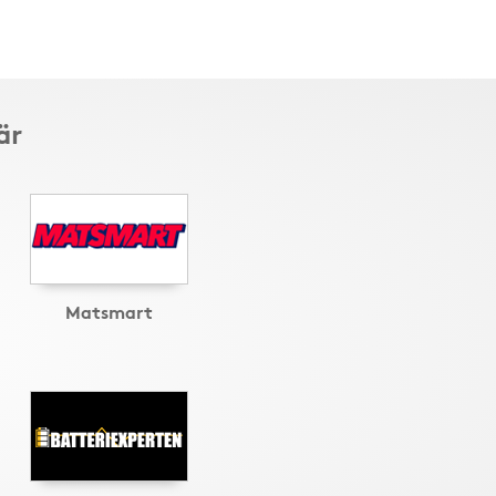
är
Matsmart