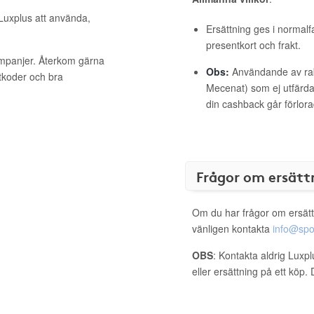
 Luxplus att använda,
Ersättning ges i normalf
presentkort och frakt.
ampanjer. Återkom gärna
Obs:
Användande av raba
ttkoder och bra
Mecenat) som ej utfärdat
din cashback går förlora
Frågor om ersätt
Om du har frågor om ersätt
vänligen kontakta
info@spo
OBS
: Kontakta aldrig Luxp
eller ersättning på ett köp