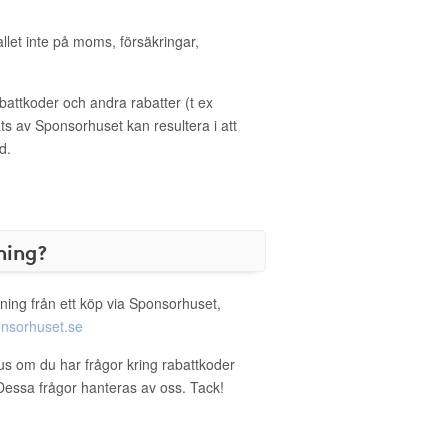
allet inte på moms, försäkringar,
ttkoder och andra rabatter (t ex
s av Sponsorhuset kan resultera i att
d.
ning?
ning från ett köp via Sponsorhuset,
nsorhuset.se
lus om du har frågor kring rabattkoder
. Dessa frågor hanteras av oss. Tack!