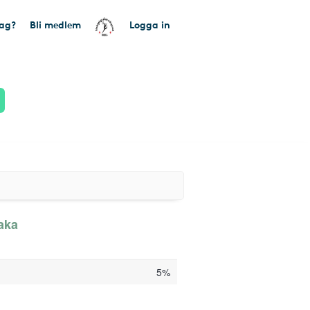
tag?
Bli medlem
Logga in
aka
5%