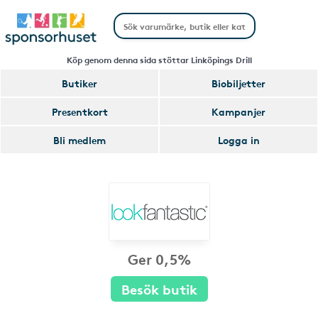
Köp genom denna sida stöttar Linköpings Drill
Butiker
Biobiljetter
Presentkort
Kampanjer
Bli medlem
Logga in
Ger 0,5%
Besök butik