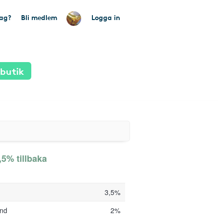
tag?
Bli medlem
Logga in
 butik
,5% tillbaka
3,5%
und
2%