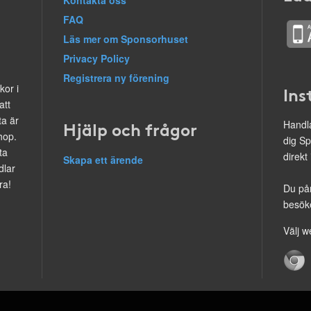
Kontakta oss
FAQ
Läs mer om Sponsorhuset
Privacy Policy
Registrera ny förening
kor i
Ins
att
ta är
Hjälp och frågor
Handla
hop.
dig Sp
ta
direkt
Skapa ett ärende
dlar
ra!
Du på
besöke
Välj w