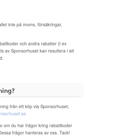
allet inte på moms, försäkringar,
ttkoder och andra rabatter (t ex
s av Sponsorhuset kan resultera i att
d.
ning?
ning från ett köp via Sponsorhuset,
nsorhuset.se
oo om du har frågor kring rabattkoder
. Dessa frågor hanteras av oss. Tack!