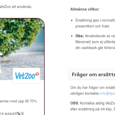
 VetZoo att använda,
Allmänna villkor
:
Ersättning ges i normalf
presentkort och frakt.
Obs:
Användande av raba
Mecenat) som ej utfärdat
din cashback går förlora
Frågor om ersätt
Om du har frågor om ersätt
vänligen kontakta
info@spo
rrea med upp till 70%
OBS
: Kontakta aldrig VetZ
eller ersättning på ett köp
0:e augusti🦜🌼