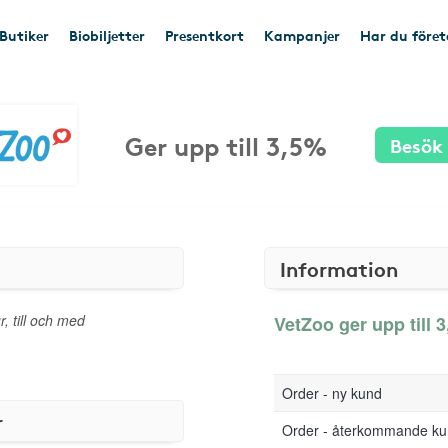
Butiker
Biobiljetter
Presentkort
Kampanjer
Har du före
Ger upp till 3,5%
Besök
Information
r, till och med
VetZoo ger upp till 3
Order - ny kund
r
Order - återkommande k