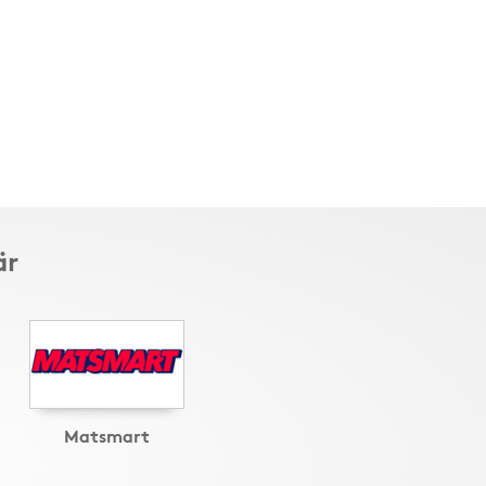
är
Matsmart