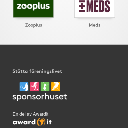
Zooplus
Meds
Stötta föreningslivet
En del av AwardIt