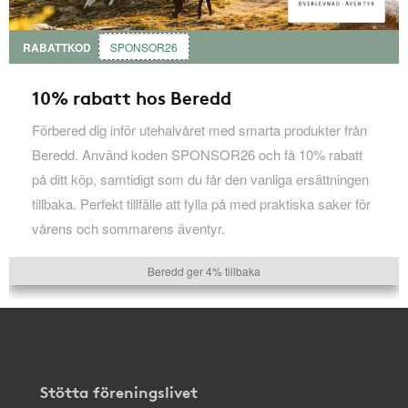
RABATTKOD
SPONSOR26
10% rabatt hos Beredd
Förbered dig inför utehalvåret med smarta produkter från
Beredd. Använd koden SPONSOR26 och få 10% rabatt
på ditt köp, samtidigt som du får den vanliga ersättningen
tillbaka. Perfekt tillfälle att fylla på med praktiska saker för
vårens och sommarens äventyr.
Beredd ger 4% tillbaka
Stötta föreningslivet