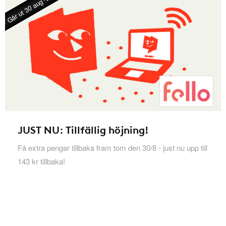
Går ut 30 aug -26
JUST NU: Tillfällig höjning!
Få extra pengar tillbaka fram tom den 30/8 - just nu upp till
143 kr tillbaka!