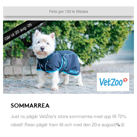
Fello ger 130 kr tillbaka
Går ut 20 aug -26
SOMMARREA
Just nu pågår VetZoo's stora sommarrea med upp till 70%
rabatt! Rean pågår fram till och med den 20:e augusti🦜🌼