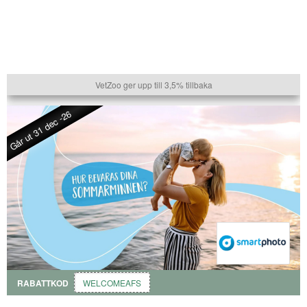
VetZoo ger upp till 3,5% tillbaka
Går ut 31 dec -26
RABATTKOD
WELCOMEAFS