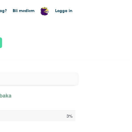
tag?
Bli medlem
Logga in
lbaka
3%