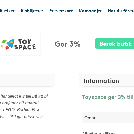
Butiker
Biobiljetter
Presentkort
Kampanjer
Har du före
Ger 3%
Besök butik
Information
 siktet inställt på att bli
Toyspace ger 3% til
e erbjuder ett enormt
m LEGO, Barbie, Paw
 – till låga priser och
Order
Allmänna villkor
: