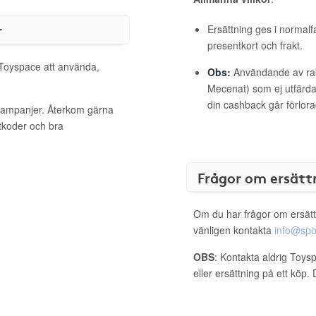
r
Ersättning ges i normalf
presentkort och frakt.
l Toyspace att använda,
Obs:
Användande av raba
Mecenat) som ej utfärdat
din cashback går förlora
 kampanjer. Återkom gärna
ttkoder och bra
Frågor om ersätt
Om du har frågor om ersätt
vänligen kontakta
info@spo
OBS
: Kontakta aldrig Toys
eller ersättning på ett köp