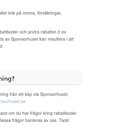
allet inte på moms, försäkringar,
ttkoder och andra rabatter (t ex
s av Sponsorhuset kan resultera i att
d.
ning?
ning från ett köp via Sponsorhuset,
nsorhuset.se
pace om du har frågor kring rabattkoder
. Dessa frågor hanteras av oss. Tack!