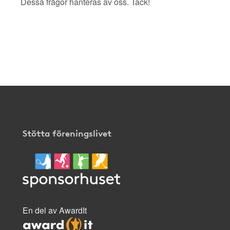
Dessa frågor hanteras av oss. Tack!
Stötta föreningslivet
En del av AwardIt