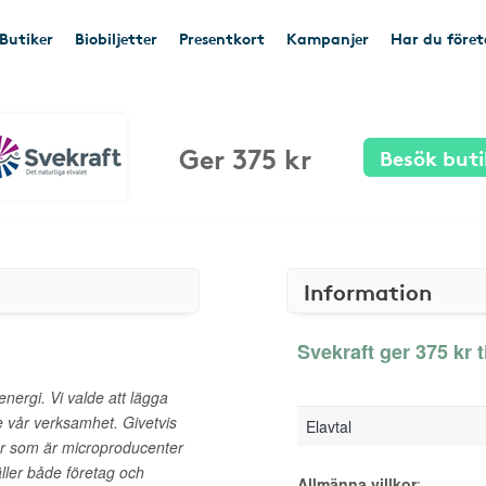
Butiker
Biobiljetter
Presentkort
Kampanjer
Har du före
Ger 375 kr
Besök buti
Information
Svekraft ger 375 kr t
energi. Vi valde att lägga
e vår verksamhet. Givetvis
Elavtal
der som är microproducenter
ller både företag och
Allmänna villkor
: