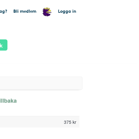
tag?
Bli medlem
Logga in
k
illbaka
375 kr