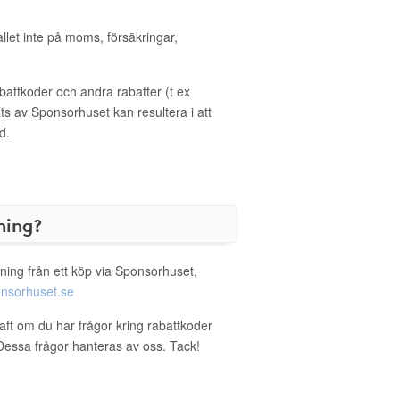
allet inte på moms, försäkringar,
ttkoder och andra rabatter (t ex
s av Sponsorhuset kan resultera i att
d.
ning?
ning från ett köp via Sponsorhuset,
nsorhuset.se
raft om du har frågor kring rabattkoder
. Dessa frågor hanteras av oss. Tack!