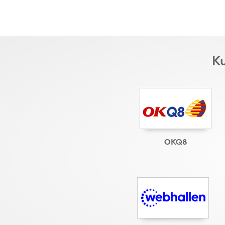
Ku
OKQ8