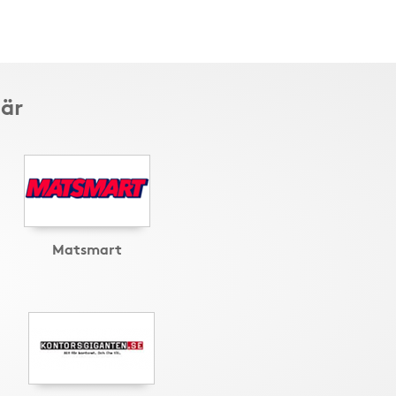
här
Matsmart