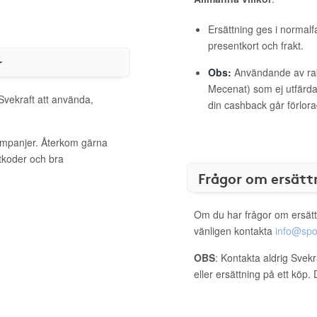
Ersättning ges i normalf
presentkort och frakt.
r
Obs:
Användande av raba
Mecenat) som ej utfärdat
 Svekraft att använda,
din cashback går förlora
kampanjer. Återkom gärna
ttkoder och bra
Frågor om ersätt
Om du har frågor om ersätt
vänligen kontakta
info@spo
OBS
: Kontakta aldrig Svek
eller ersättning på ett köp