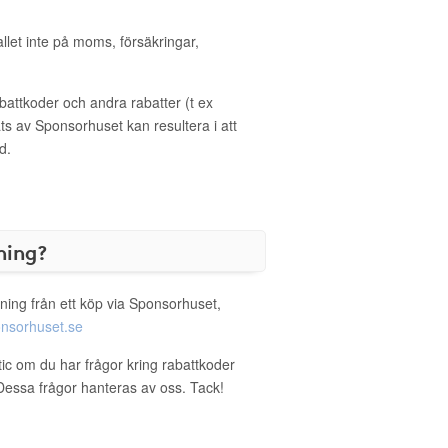
allet inte på moms, försäkringar,
ttkoder och andra rabatter (t ex
s av Sponsorhuset kan resultera i att
d.
ning?
ning från ett köp via Sponsorhuset,
nsorhuset.se
tic om du har frågor kring rabattkoder
. Dessa frågor hanteras av oss. Tack!