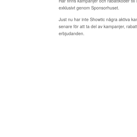
Här finns kampanjer och rabattkoder till
exklusivt genom Sponsorhuset.
Just nu har inte Showtic några aktiva k
senare för att ta del av kampanjer, raba
erbjudanden.