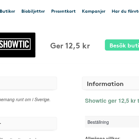
Butiker
Biobiljetter
Presentkort
Kampanjer
Har du före
Ger 12,5 kr
Besök but
Information
 evenemang runt om i Sverige.
Showtic ger 12,5 kr t
Beställning
r
Allmänna villkor
: