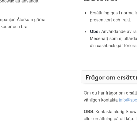
 Showtic att använda,
Ersättning ges i normalf
ampanjer. Återkom gärna
presentkort och frakt.
ttkoder och bra
Obs:
Användande av raba
Mecenat) som ej utfärdat
din cashback går förlora
Frågor om ersätt
Om du har frågor om ersätt
vänligen kontakta
info@spo
OBS
: Kontakta aldrig Show
eller ersättning på ett köp