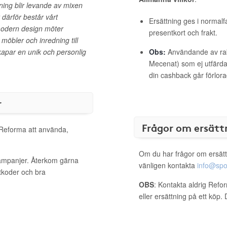
dning blir levande av mixen
därför består vårt
Ersättning ges i normalf
modern design möter
presentkort och frakt.
möbler och inredning till
par en unik och personlig
Obs:
Användande av raba
Mecenat) som ej utfärdat
din cashback går förlora
r
Frågor om ersätt
l Reforma att använda,
Om du har frågor om ersätt
kampanjer. Återkom gärna
vänligen kontakta
info@spo
ttkoder och bra
OBS
: Kontakta aldrig Refo
eller ersättning på ett köp