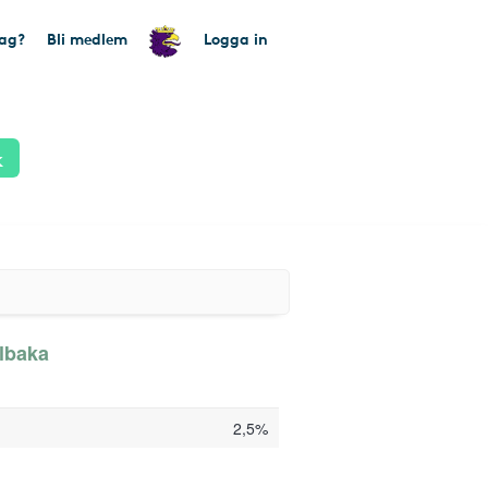
tag?
Bli medlem
Logga in
k
llbaka
2,5%