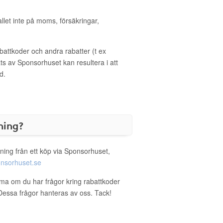
allet inte på moms, försäkringar,
ttkoder och andra rabatter (t ex
s av Sponsorhuset kan resultera i att
d.
ning?
ning från ett köp via Sponsorhuset,
nsorhuset.se
rma om du har frågor kring rabattkoder
. Dessa frågor hanteras av oss. Tack!