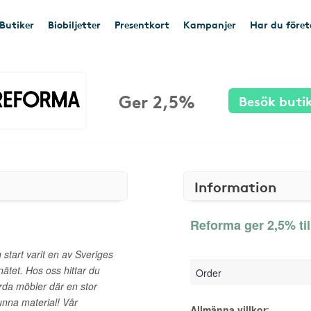
Butiker
Biobiljetter
Presentkort
Kampanjer
Har du före
Ger 2,5%
Besök buti
Information
Reforma ger 2,5% ti
tart varit en av Sveriges
ätet. Hos oss hittar du
Order
värda möbler där en stor
vunna material! Vår
Allmänna villkor
: