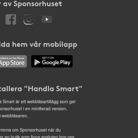
 av Sponsorhuset
da hem vår mobilapp
tallera "Handla Smart"
 Smart är ett webbläsartillägg som ger
onsorhuset i en minifierad version,
 i webbläsaren.
minns om Sponsorhuset när du
r en butik som finns ansluten hos oss.