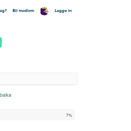
tag?
Bli medlem
Logga in
lbaka
7%