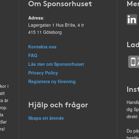
Om Sponsorhuset
Mer
Adress
:
Lagergatan 1 Hus B19a, 4 tr
415 11 Göteborg
Lad
Kontakta oss
FAQ
Läs mer om Sponsorhuset
Privacy Policy
Registrera ny förening
kor i
Ins
att
ta är
Hjälp och frågor
Handla
hop.
dig Sp
ta
direkt
Skapa ett ärende
dlar
ra!
Du på
besöke