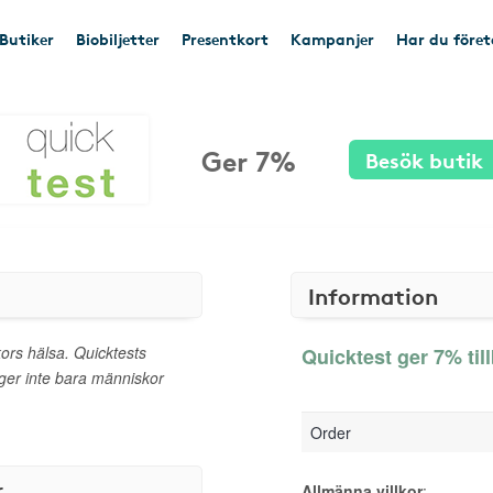
Butiker
Biobiljetter
Presentkort
Kampanjer
Har du före
Ger 7%
Besök butik
Information
ors hälsa. Quicktests
Quicktest ger 7% til
ger inte bara människor
Order
r
Allmänna villkor
: