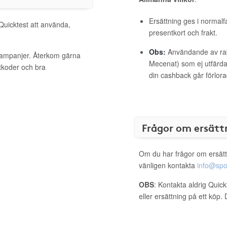
Ersättning ges i normalf
 Quicktest att använda,
presentkort och frakt.
Obs:
Användande av raba
 kampanjer. Återkom gärna
Mecenat) som ej utfärdat
ttkoder och bra
din cashback går förlora
Frågor om ersätt
Om du har frågor om ersätt
vänligen kontakta
info@spo
OBS
: Kontakta aldrig Quic
eller ersättning på ett köp