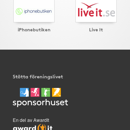
iPhonebutiken
Live It
Stötta föreningslivet
En del av AwardIt