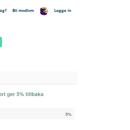
tag?
Bli medlem
Logga in
rt ger 5% tillbaka
5%