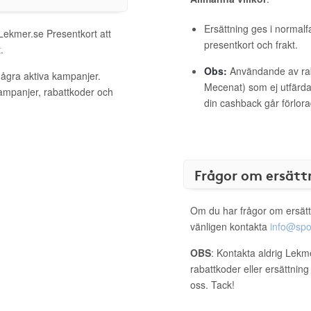
Ersättning ges i normalf
 Lekmer.se Presentkort att
presentkort och frakt.
.
Obs:
Användande av raba
några aktiva kampanjer.
Mecenat) som ej utfärdat
kampanjer, rabattkoder och
din cashback går förlora
Frågor om ersätt
Om du har frågor om ersätt
vänligen kontakta
info@spo
OBS
: Kontakta aldrig Lekm
rabattkoder eller ersättnin
oss. Tack!