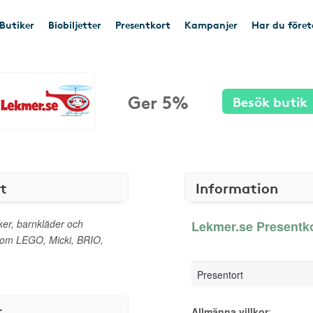
Butiker
Biobiljetter
Presentkort
Kampanjer
Har du före
Ger 5%
Besök butik
t
Information
ker, barnkläder och
Lekmer.se Presentko
som LEGO, Micki, BRIO,
Presentort
r
Allmänna villkor
: