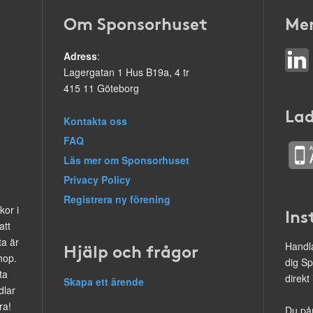
Om Sponsorhuset
Mer
Adress
:
Lagergatan 1 Hus B19a, 4 tr
415 11 Göteborg
Lad
Kontakta oss
FAQ
Läs mer om Sponsorhuset
Privacy Policy
Registrera ny förening
kor i
Ins
att
ta är
Hjälp och frågor
Handla
hop.
dig Sp
ta
direkt
Skapa ett ärende
dlar
ra!
Du på