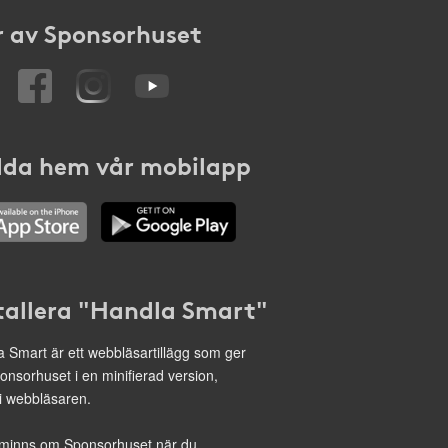
 av Sponsorhuset
da hem vår mobilapp
tallera "Handla Smart"
 Smart är ett webbläsartillägg som ger
onsorhuset i en minifierad version,
 i webbläsaren.
minns om Sponsorhuset när du