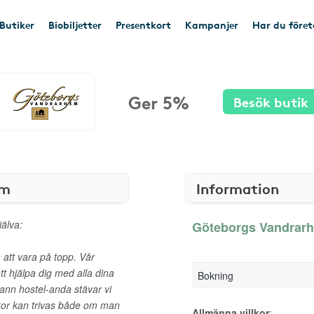
Butiker
Biobiljetter
Presentkort
Kampanjer
Har du före
Ger 5%
Besök butik
em
Information
älva:
Göteborgs Vandrarh
å att vara på topp. Vår
att hjälpa dig med alla dina
Bokning
sann hostel-anda stävar vi
skor kan trivas både om man
Allmänna villkor
: