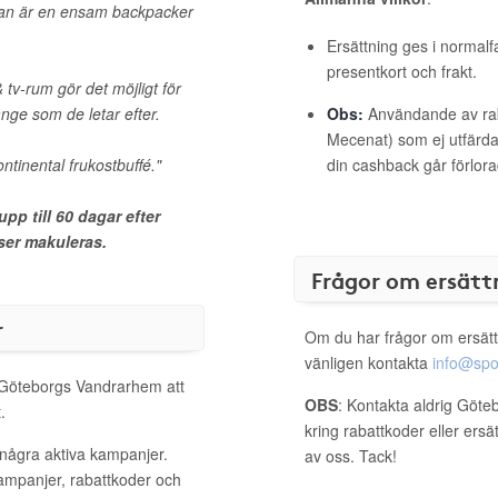
 man är en ensam backpacker
Ersättning ges i normalf
presentkort och frakt.
 tv-rum gör det möjligt för
änge som de letar efter.
Obs:
Användande av raba
Mecenat) som ej utfärdat
ntinental frukostbuffé."
din cashback går förlora
p till 60 dagar efter
ser makuleras.
Frågor om ersätt
r
Om du har frågor om ersätt
vänligen kontakta
info@spo
l Göteborgs Vandrarhem att
OBS
: Kontakta aldrig Göt
.
kring rabattkoder eller ers
några aktiva kampanjer.
av oss. Tack!
kampanjer, rabattkoder och