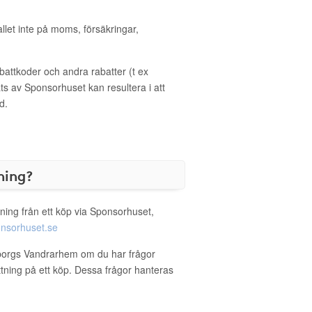
allet inte på moms, försäkringar,
ttkoder och andra rabatter (t ex
s av Sponsorhuset kan resultera i att
d.
ning?
ning från ett köp via Sponsorhuset,
nsorhuset.se
eborgs Vandrarhem om du har frågor
ättning på ett köp. Dessa frågor hanteras