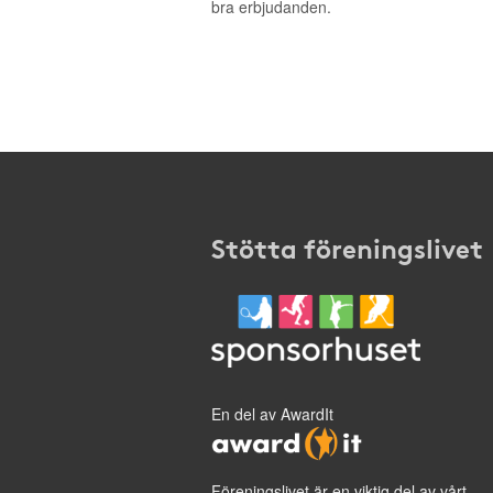
bra erbjudanden.
Stötta föreningslivet
En del av AwardIt
Föreningslivet är en viktig del av vårt