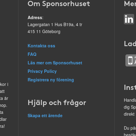
Om Sponsorhuset
Mer
Adress
:
Lagergatan 1 Hus B19a, 4 tr
415 11 Göteborg
Lad
Kontakta oss
FAQ
Läs mer om Sponsorhuset
Privacy Policy
Registrera ny förening
kor i
Ins
att
ta är
Hjälp och frågor
Handla
hop.
dig Sp
ta
direkt
Skapa ett ärende
dlar
ra!
Du på
besöke