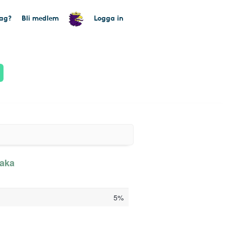
tag?
Bli medlem
Logga in
baka
5%