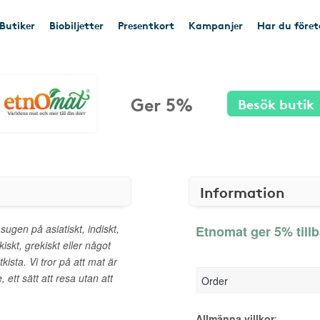
Butiker
Biobiljetter
Presentkort
Kampanjer
Har du före
Ger 5%
Besök butik
Information
ugen på asiatiskt, indiskt,
Etnomat ger 5% till
kiskt, grekiskt eller något
ista. Vi tror på att mat är
ett sätt att resa utan att
Order
Allmänna villkor
: