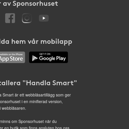
 av Sponsorhuset
da hem vår mobilapp
tallera "Handla Smart"
 Smart är ett webbläsartillägg som ger
onsorhuset i en minifierad version,
 i webbläsaren.
minns om Sponsorhuset när du
r en butik som finns ansluten hos oss.