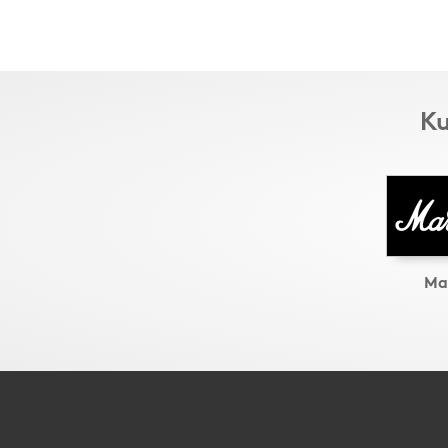
Ku
Ma