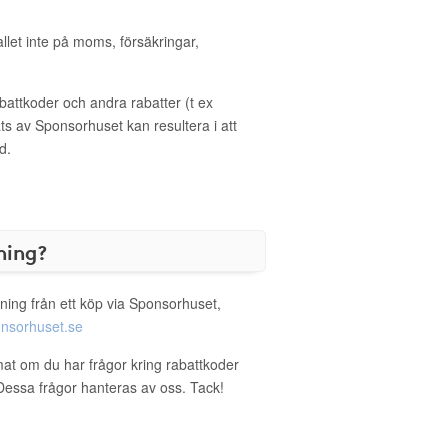
allet inte på moms, försäkringar,
ttkoder och andra rabatter (t ex
s av Sponsorhuset kan resultera i att
d.
ning?
ning från ett köp via Sponsorhuset,
nsorhuset.se
mat om du har frågor kring rabattkoder
. Dessa frågor hanteras av oss. Tack!