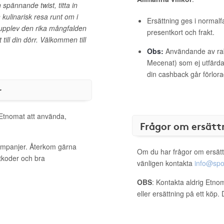
 spännande twist, titta in
kulinarisk resa runt om i
Ersättning ges i normalf
h upplev den rika mångfalden
presentkort och frakt.
till din dörr. Välkommen till
Obs:
Användande av raba
Mecenat) som ej utfärdat
din cashback går förlora
r
 Etnomat att använda,
Frågor om ersätt
kampanjer. Återkom gärna
Om du har frågor om ersätt
ttkoder och bra
vänligen kontakta
info@spo
OBS
: Kontakta aldrig Etno
eller ersättning på ett köp