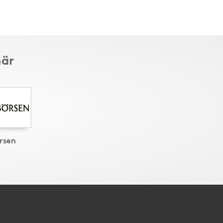
här
rsen