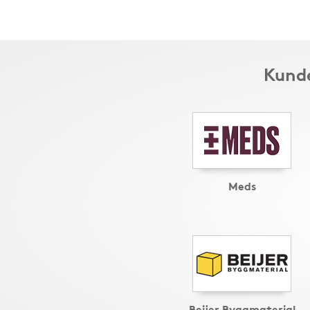
Kunde
Meds
Beijer Byggmaterial