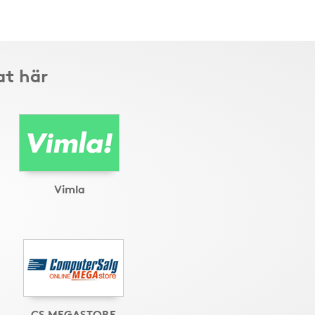
at här
Vimla
CS MEGASTORE