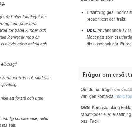
ag.
Ersättning ges i normalf
ge, är Enkla Elbolaget en
presentkort och frakt.
etag som prioriterar
värde för både kunder och
Obs:
Användande av raba
tala lösningar med en
Mecenat) som ej utfärdat
vi elbyte både enkelt och
din cashback går förlora
a elbolag?
Frågor om ersätt
r kommer från sol, vind och
ljövänlig.
Om du har frågor om ersätt
vänligen kontakta
info@spo
enkla att förstå och utan
OBS
: Kontakta aldrig Enkl
rabattkoder eller ersättnin
 vänlig kundservice, alltid
oss. Tack!
ästa sätt.