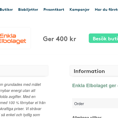
Butiker
Biobiljetter
Presentkort
Kampanjer
Har du före
Ger 400 kr
Besök but
Information
 som grundades med målet
Enkla Elbolaget ger 
örnybar energi utan att
dolda avgifter. Med en
l med 100 % förnybar el från
Order
skraftiga priser. Vi strävar
i så enkel och tydlig som
Allmänna villkor
: