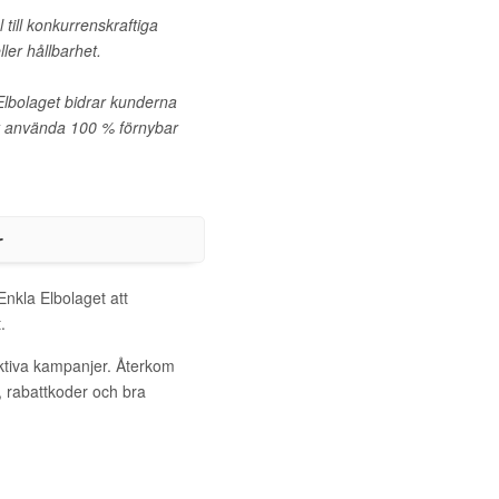
 till konkurrenskraftiga
ler hållbarhet.
 Elbolaget bidrar kunderna
att använda 100 % förnybar
r
Enkla Elbolaget att
.
aktiva kampanjer. Återkom
, rabattkoder och bra