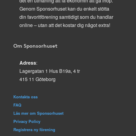
det en utmaning att få ekonomin att gå ihop.
Genom Sponsorhuset kan du enkelt stötta
din favoritförening samtidigt som du handlar
online – utan att det kostar dig något extra!
Om Sponsorhuset
Adress
:
Lagergatan 1 Hus B19a, 4 tr
415 11 Göteborg
Kontakta oss
FAQ
Läs mer om Sponsorhuset
Privacy Policy
Registrera ny förening