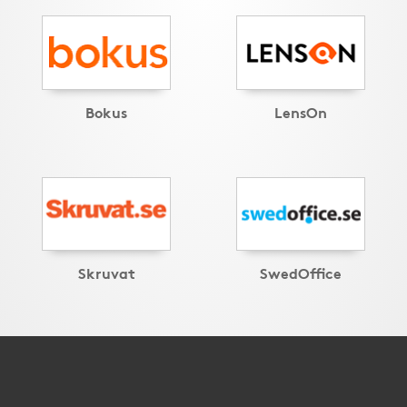
Bokus
LensOn
Skruvat
SwedOffice