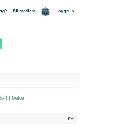
tag?
Bli medlem
Logga in
% tillbaka
5%