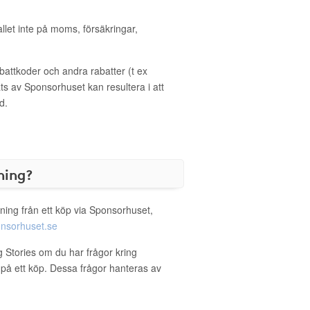
allet inte på moms, försäkringar,
ttkoder och andra rabatter (t ex
s av Sponsorhuset kan resultera i att
d.
ning?
ning från ett köp via Sponsorhuset,
nsorhuset.se
ng Stories om du har frågor kring
g på ett köp. Dessa frågor hanteras av