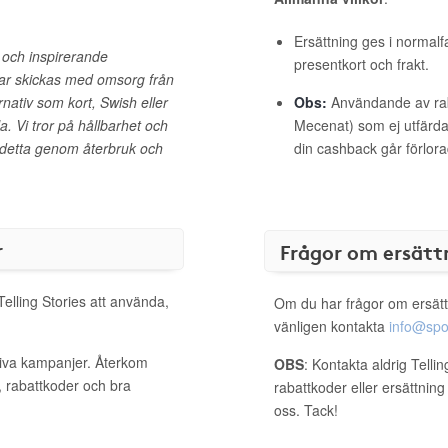
Ersättning ges i normalf
gg och inspirerande
presentkort och frakt.
gar skickas med omsorg från
nativ som kort, Swish eller
Obs:
Användande av raba
la. Vi tror på hållbarhet och
Mecenat) som ej utfärdat
 detta genom återbruk och
din cashback går förlora
r
Frågor om ersätt
Telling Stories att använda,
Om du har frågor om ersätt
vänligen kontakta
info@spo
ktiva kampanjer. Återkom
OBS
: Kontakta aldrig Telli
, rabattkoder och bra
rabattkoder eller ersättnin
oss. Tack!