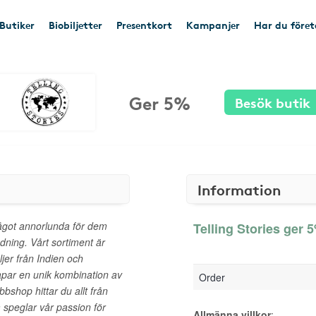
Butiker
Biobiljetter
Presentkort
Kampanjer
Har du före
Ger 5%
Besök butik
Information
 något annorlunda för dem
Telling Stories ger 5
edning. Vårt sortiment är
jer från Indien och
skapar en unik kombination av
Order
bbshop hittar du allt från
m speglar vår passion för
Allmänna villkor
: