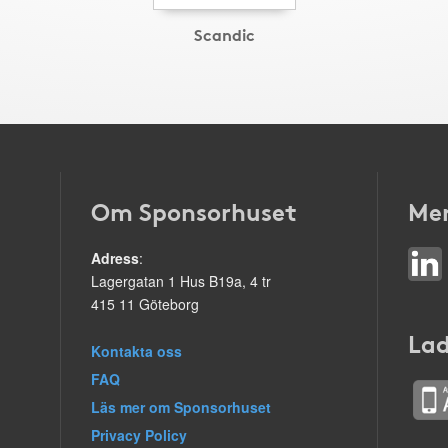
Scandic
Om Sponsorhuset
Mer
Adress
:
Lagergatan 1 Hus B19a, 4 tr
415 11 Göteborg
Lad
Kontakta oss
FAQ
Läs mer om Sponsorhuset
Privacy Policy