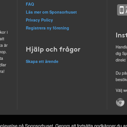
FAQ
Läs mer om Sponsorhuset
Privacy Policy
Registrera ny förening
kor i
Ins
att
ta är
Hjälp och frågor
Handla
hop.
dig Sp
ta
direkt
Skapa ett ärende
dlar
ra!
Du på
besöke
Välj w
 upplevelse på Sponsorhuset. Genom att fortsätta godkänner du