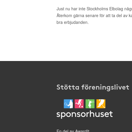
Just nu har inte Stockholms Elbolag någ
Återkom gärna senare för att ta del av 
bra erbjudanden.
Stötta föreningslivet
En del av AwardIt