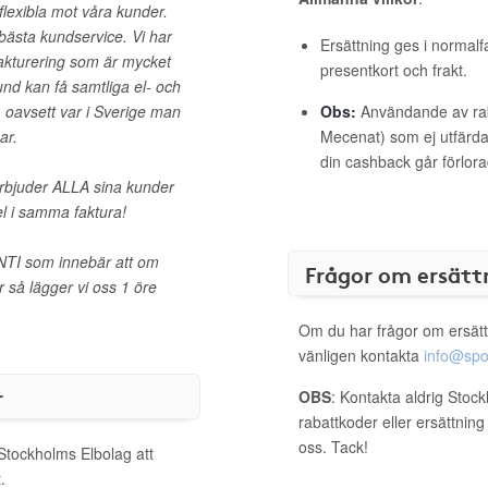
flexibla mot våra kunder.
bästa kundservice. Vi har
Ersättning ges i normalf
akturering som är mycket
presentkort och frakt.
und kan få samtliga el- och
 oavsett var i Sverige man
Obs:
Användande av raba
ar.
Mecenat) som ej utfärdat
din cashback går förlora
rbjuder ALLA sina kunder
el i samma faktura!
NTI som innebär att om
Frågor om ersätt
r så lägger vi oss 1 öre
Om du har frågor om ersätt
vänligen kontakta
info@spo
r
OBS
: Kontakta aldrig Stoc
rabattkoder eller ersättnin
oss. Tack!
 Stockholms Elbolag att
.