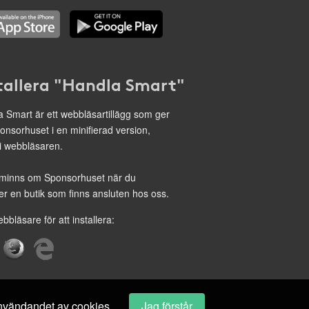
tallera "Handla Smart"
 Smart är ett webbläsartillägg som ger
onsorhuset i en minifierad version,
 i webbläsaren.
minns om Sponsorhuset när du
r en butik som finns ansluten hos oss.
ebbläsare för att installera:
 användandet av cookies.
Jag förstår