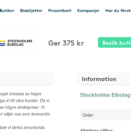
Butiker
Biobiljetter
Presentkort
Kampanjer
Har du före
Ger 375 kr
Besök buti
Information
inget intresse av högre
Stockholms Elbolag g
liga el till våra kunder. Då vi
 av högre elnätspriser. Vi
vt väljer oss som leverantör.
Order
åste vi tänka annorlunda.
Allmänna villkor
: