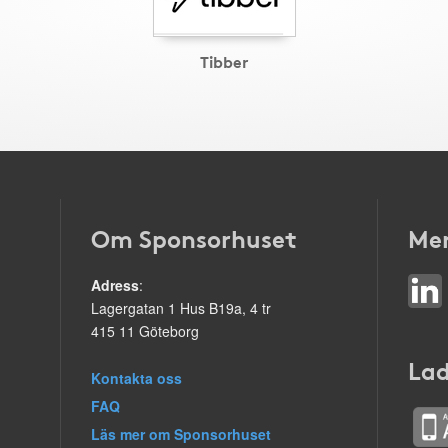
Tibber
Om Sponsorhuset
Mer
Adress
:
Lagergatan 1 Hus B19a, 4 tr
415 11 Göteborg
Lad
Kontakta oss
FAQ
Läs mer om Sponsorhuset