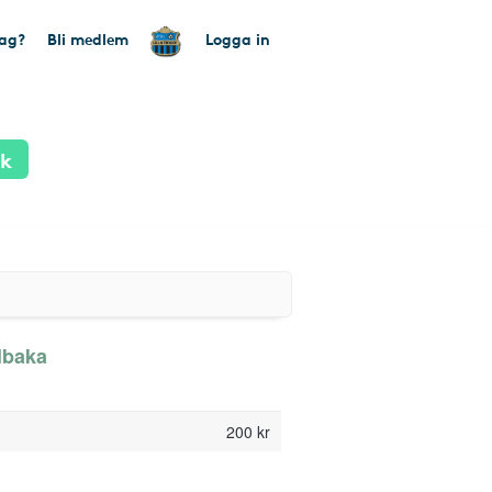
tag?
Bli medlem
Logga in
ik
llbaka
200 kr