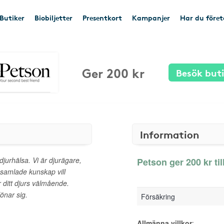
Butiker
Biobiljetter
Presentkort
Kampanjer
Har du före
Ger 200 kr
Besök but
Information
jurhälsa. Vi är djurägare,
Petson ger 200 kr ti
samlade kunskap vill
ör ditt djurs välmående.
önar sig.
Försäkring
Allmänna villkor
: