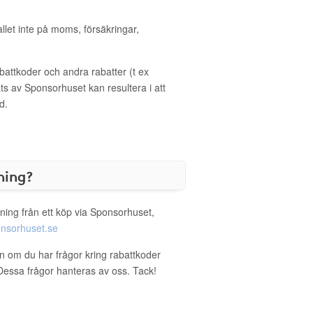
allet inte på moms, försäkringar,
ttkoder och andra rabatter (t ex
s av Sponsorhuset kan resultera i att
d.
ning?
ning från ett köp via Sponsorhuset,
nsorhuset.se
on om du har frågor kring rabattkoder
. Dessa frågor hanteras av oss. Tack!