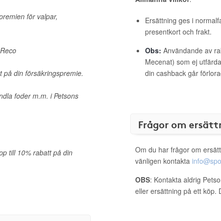
premien för valpar,
Ersättning ges i normalf
presentkort och frakt.
 Reco
Obs:
Användande av raba
Mecenat) som ej utfärdat
t på din försäkringspremie.
din cashback går förlora
ndla foder m.m. i Petsons
Frågor om ersätt
Om du har frågor om ersätt
p till 10% rabatt på din
vänligen kontakta
info@spo
OBS
: Kontakta aldrig Pets
eller ersättning på ett köp