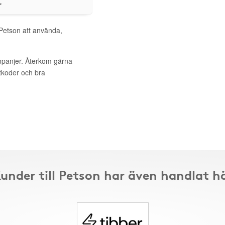
r
 Petson att använda,
mpanjer. Återkom gärna
ttkoder och bra
under till Petson har även handlat h