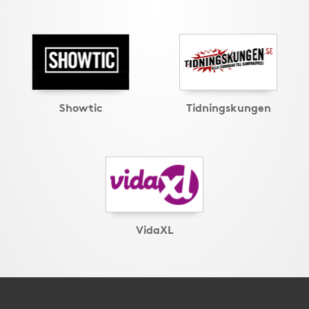
Showtic
Tidningskungen
VidaXL