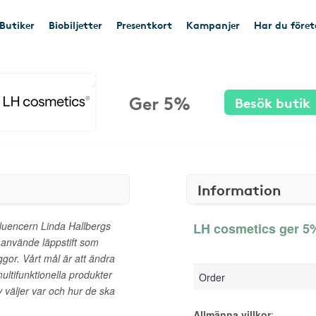
Butiker
Biobiljetter
Presentkort
Kampanjer
Har du före
Ger 5%
Besök butik
Information
luencern Linda Hallbergs
LH cosmetics ger 5%
lk använde läppstift som
or. Vårt mål är att ändra
ultifunktionella produkter
Order
v väljer var och hur de ska
Allmänna villkor
: