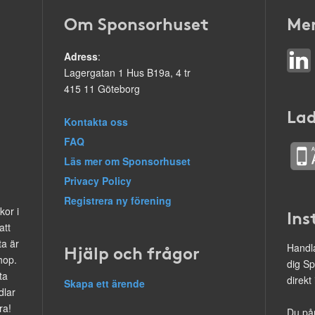
Om Sponsorhuset
Mer
Adress
:
Lagergatan 1 Hus B19a, 4 tr
415 11 Göteborg
Lad
Kontakta oss
FAQ
Läs mer om Sponsorhuset
Privacy Policy
Registrera ny förening
kor i
Ins
att
ta är
Hjälp och frågor
Handla
hop.
dig Sp
ta
direkt
Skapa ett ärende
dlar
ra!
Du på