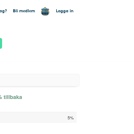
tag?
Bli medlem
Logga in
 tillbaka
5%