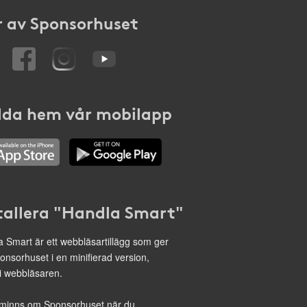
 av Sponsorhuset
da hem vår mobilapp
tallera "Handla Smart"
 Smart är ett webbläsartillägg som ger
onsorhuset i en minifierad version,
 i webbläsaren.
minns om Sponsorhuset när du