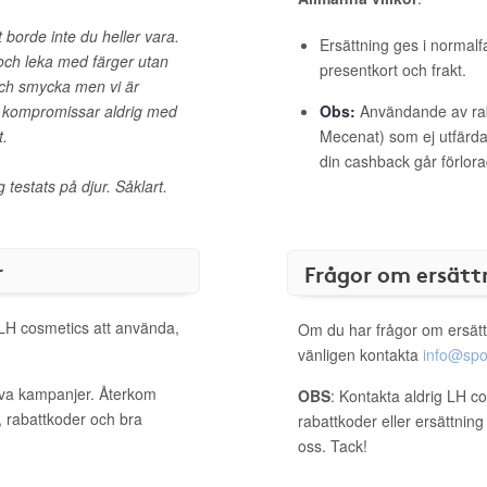
t borde inte du heller vara.
Ersättning ges i normalf
da och leka med färger utan
presentkort och frakt.
och smycka men vi är
vi kompromissar aldrig med
Obs:
Användande av raba
t.
Mecenat) som ej utfärdat
din cashback går förlora
 testats på djur. Såklart.
r
Frågor om ersätt
 LH cosmetics att använda,
Om du har frågor om ersätt
vänligen kontakta
info@spo
iva kampanjer. Återkom
OBS
: Kontakta aldrig LH c
, rabattkoder och bra
rabattkoder eller ersättnin
oss. Tack!