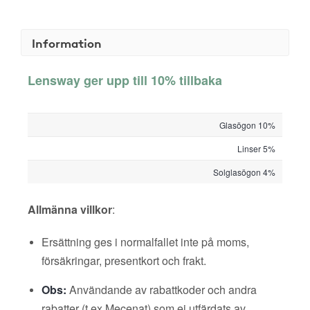
Information
Lensway ger upp till 10% tillbaka
Glasögon 10%
Linser 5%
Solglasögon 4%
Allmänna villkor
:
Ersättning ges i normalfallet inte på moms,
försäkringar, presentkort och frakt.
Obs:
Användande av rabattkoder och andra
rabatter (t ex Mecenat) som ej utfärdats av