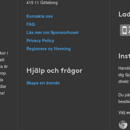
415 11 Göteborg
Lad
Kontakta oss
FAQ
Läs mer om Sponsorhuset
Privacy Policy
Registrera ny förening
kor i
Ins
att
ta är
Hjälp och frågor
Handla
hop.
dig Sp
ta
direkt
Skapa ett ärende
dlar
ra!
Du på
besöke
Välj w