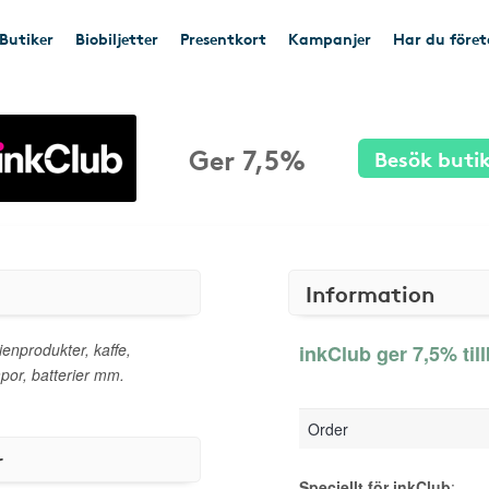
Butiker
Biobiljetter
Presentkort
Kampanjer
Har du före
Ger 7,5%
Besök buti
Information
ienprodukter, kaffe,
inkClub ger 7,5% til
or, batterier mm.
Order
r
Speciellt för inkClub
: