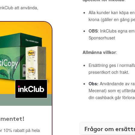
 inkClub att använda,
Alla kunder kan köpa en 
krona (gäller en gång pe
OBS
: InkClubs egna ema
Sponsorhuset
Allmänna villkor
:
Ersättning ges i normalf
presentkort och frakt.
Obs:
Användande av raba
Mecenat) som ej utfärdat
din cashback går förlora
timentet!
Frågor om ersätt
 10% rabatt på hela