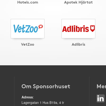
Hotels.com
Apotek Hjärtat
VetZoo
Adlibris
Om Sponsorhuset
Mer
Adress
:
Lagergatan 1 Hus B19a, 4 tr