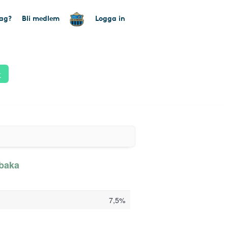
tag?
Bli medlem
Logga in
k
lbaka
7,5%