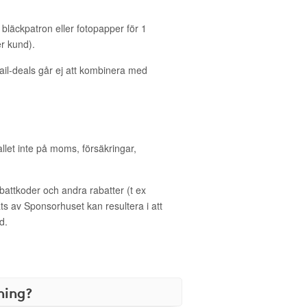
bläckpatron eller fotopapper för 1
r kund).
il-deals går ej att kombinera med
allet inte på moms, försäkringar,
ttkoder och andra rabatter (t ex
s av Sponsorhuset kan resultera i att
d.
ning?