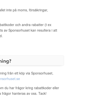
allet inte på moms, försäkringar,
ttkoder och andra rabatter (t ex
s av Sponsorhuset kan resultera i att
d.
ning?
ning från ett köp via Sponsorhuset,
nsorhuset.se
om du har frågor kring rabattkoder eller
a frågor hanteras av oss. Tack!