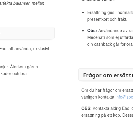
erfekta balansen mellan
Ersättning ges i normalf
presentkort och frakt.
Obs:
Användande av raba
r
Mecenat) som ej utfärdat
din cashback går förlora
Eadl att använda, exklusivt
anjer. Återkom gärna
ttkoder och bra
Frågor om ersätt
Om du har frågor om ersätt
vänligen kontakta
info@spo
OBS
: Kontakta aldrig Eadl 
ersättning på ett köp. Dess