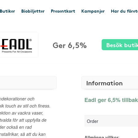
Butiker
Biobiljetter
Presentkort
Kampanjer
Har du före
Ger 6,5%
Besök buti
Information
emdekorationer och
Eadl ger 6,5% tillba
ik touch av stil och finess.
ektion av vackra vaser,
valda för att uppfylla de
Order
der också en rad
nstallrikar, så att du kan
Allmänna villkor
: