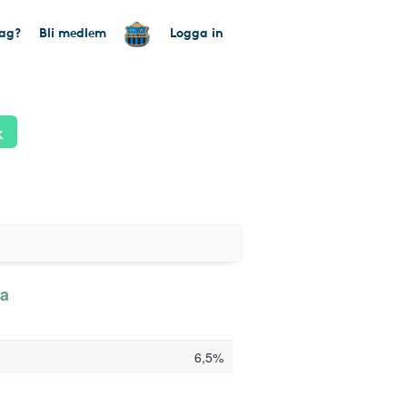
tag?
Bli medlem
Logga in
k
ka
6,5%