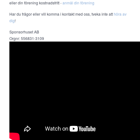
eller din förening kostnadsfritt -
anmäl din förening
Har du frågor eller vill komma i kontakt med oss, tveka inte att
höra av
dig
!
Sponsorhuset AB
Orgnr: 556831-3109