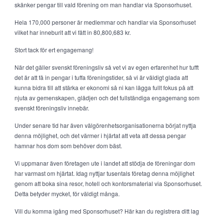
skänker pengar till vald förening om man handlar via Sponsorhuset.
Hela 170,000 personer är medlemmar och handlar via Sponsorhuset
vilket har inneburit att vi fått in 80,800,683 kr.
Stort tack för ert engagemang!
När det gäller svenskt föreningsliv så vet vi av egen erfarenhet hur tufft
det är att få in pengar i tuffa föreningstider, så vi är väldigt glada att
kunna bidra till att stärka er ekonomi så ni kan lägga fullt fokus på att
njuta av gemenskapen, glädjen och det fullständiga engagemang som
svenskt föreningsliv innebär.
Under senare tid har även välgörenhetsorganisationerna börjat nyttja
denna möjlighet, och det värmer i hjärtat att veta att dessa pengar
hamnar hos dom som behöver dom bäst.
Vi uppmanar även företagen ute i landet att stödja de föreningar dom
har varmast om hjärtat. Idag nyttjar tusentals företag denna möjlighet
genom att boka sina resor, hotell och kontorsmaterial via Sponsorhuset.
Detta betyder mycket, för väldigt många.
Vill du komma igång med Sponsorhuset? Här kan du registrera ditt lag