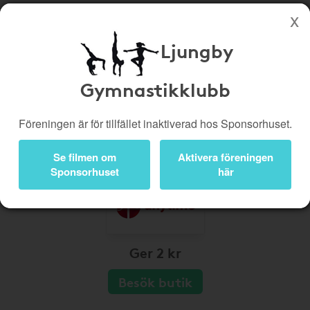
Ljungby
Köp genom denna sida stöttar Ljungby Gymnastikklubb
Butiker
Biobiljetter
Gymnastikklubb
Presentkort
Kampanjer
Föreningen är för tillfället inaktiverad hos Sponsorhuset.
Bli medlem
Logga in
Se filmen om
Aktivera föreningen
Sponsorhuset
här
Ger 2 kr
Besök butik