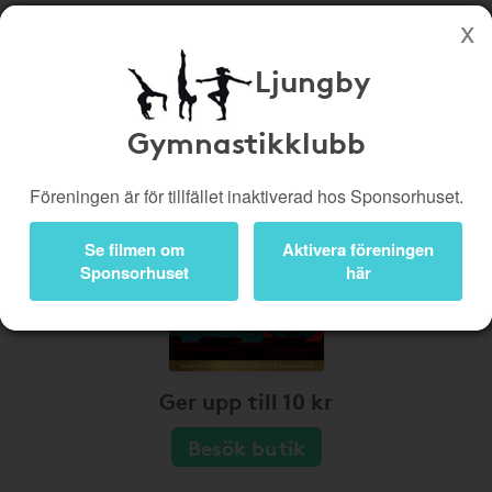
Ljungby
Köp genom denna sida stöttar Ljungby Gymnastikklubb
Butiker
Biobiljetter
Gymnastikklubb
Presentkort
Kampanjer
Föreningen är för tillfället inaktiverad hos Sponsorhuset.
Bli medlem
Logga in
Se filmen om
Aktivera föreningen
Sponsorhuset
här
Ger upp till 10 kr
Besök butik