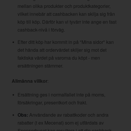
mellan olika produkter och produktkategorier,
vilket innebär att cashbacken kan skilja sig från
köp till köp. Därför kan vi tyvärr inte ange en fast
cashback-nivå i förväg.
Efter ditt köp har kommit in på "Mina sidor" kan
det hända att ordervärdet skiljer sig mot det
faktiska värdet på varorna du köpt - men
ersättningen stämmer.
Allmänna villkor
:
Ersättning ges i normalfallet inte på moms,
försäkringar, presentkort och frakt.
Obs:
Användande av rabattkoder och andra
rabatter (t ex Mecenat) som ej utfärdats av
Sponsorhuset kan resultera i att din cashback