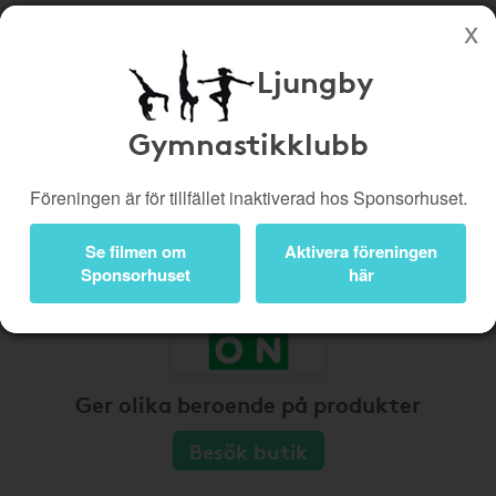
Ljungby
Köp genom denna sida stöttar Ljungby Gymnastikklubb
Butiker
Biobiljetter
Gymnastikklubb
Presentkort
Kampanjer
Föreningen är för tillfället inaktiverad hos Sponsorhuset.
Bli medlem
Logga in
Se filmen om
Aktivera föreningen
Sponsorhuset
här
Ger olika beroende på produkter
Besök butik