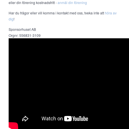
eller din förening kostnadsfritt -
anmäl din förening
Har du frågor eller vill komma i kontakt med oss, tveka inte att
höra av
dig
!
Sponsorhuset AB
Orgnr: 556831-3109