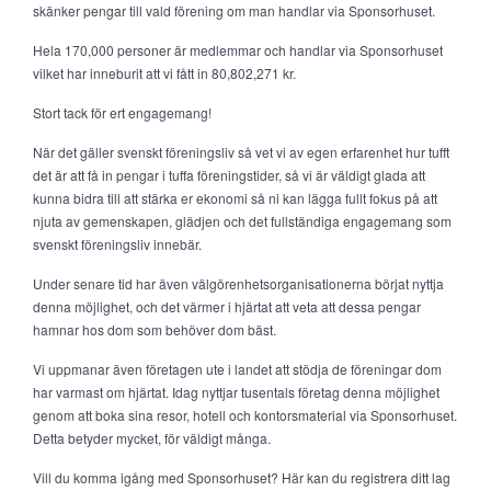
skänker pengar till vald förening om man handlar via Sponsorhuset.
Hela 170,000 personer är medlemmar och handlar via Sponsorhuset
vilket har inneburit att vi fått in 80,802,271 kr.
Stort tack för ert engagemang!
När det gäller svenskt föreningsliv så vet vi av egen erfarenhet hur tufft
det är att få in pengar i tuffa föreningstider, så vi är väldigt glada att
kunna bidra till att stärka er ekonomi så ni kan lägga fullt fokus på att
njuta av gemenskapen, glädjen och det fullständiga engagemang som
svenskt föreningsliv innebär.
Under senare tid har även välgörenhetsorganisationerna börjat nyttja
denna möjlighet, och det värmer i hjärtat att veta att dessa pengar
hamnar hos dom som behöver dom bäst.
Vi uppmanar även företagen ute i landet att stödja de föreningar dom
har varmast om hjärtat. Idag nyttjar tusentals företag denna möjlighet
genom att boka sina resor, hotell och kontorsmaterial via Sponsorhuset.
Detta betyder mycket, för väldigt många.
Vill du komma igång med Sponsorhuset? Här kan du registrera ditt lag