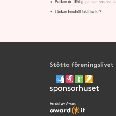
Butiken är tillfälligt pausad hos oss,
Länken innehöll faktiska fel?
Stötta föreningslivet
En del av AwardIt