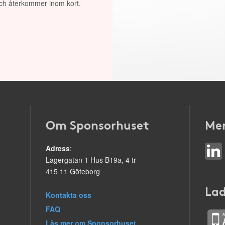
 och återkommer inom kort.
Om Sponsorhuset
Mer
Adress
:
Lagergatan 1 Hus B19a, 4 tr
415 11 Göteborg
Lad
Kontakta oss
FAQ
Läs mer om Sponsorhuset