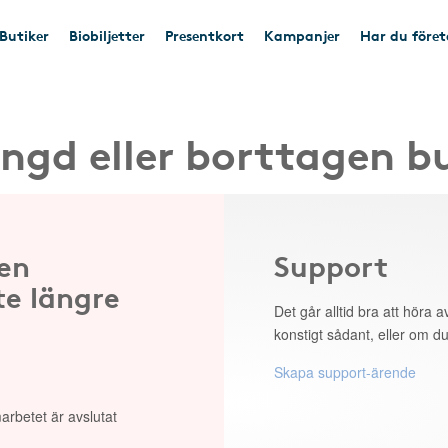
Butiker
Biobiljetter
Presentkort
Kampanjer
Har du före
ngd eller borttagen b
 en
Support
te längre
Det går alltid bra att höra av
konstigt sådant, eller om du
Skapa support-ärende
arbetet är avslutat