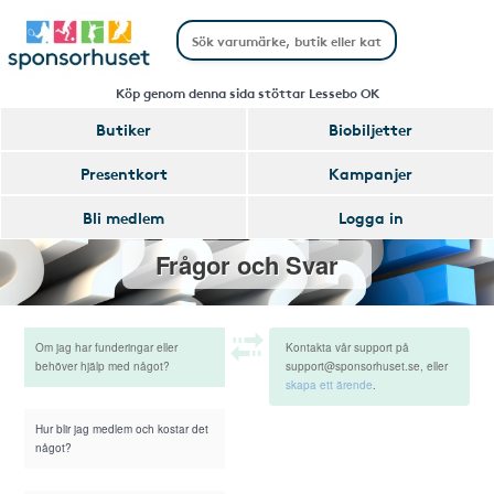
Köp genom denna sida stöttar Lessebo OK
Butiker
Biobiljetter
Presentkort
Kampanjer
Bli medlem
Logga in
Frågor och Svar
Om jag har funderingar eller
Kontakta vår support på
behöver hjälp med något?
support@sponsorhuset.se, eller
skapa ett ärende
.
Hur blir jag medlem och kostar det
något?