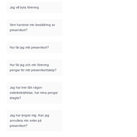
Jag vill byta förening
Vem hanterar min beställning av
presentkort?
Hur får jag mitt presentkort?
Hur får jag och min förening
pengar för mitt presentkorttsköp?
Jag har inte fått någon
orderbekräftelse, har mina pengar
dragits?
Jag har ångrat mig. Kan jag
annullera min order på
presentkort?