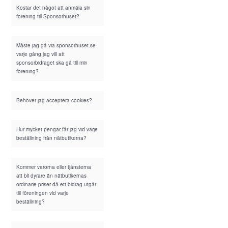
Kostar det något att anmäla sin
förening till Sponsorhuset?
Måste jag gå via sponsorhuset.se
varje gång jag vill att
sponsorbidraget ska gå till min
förening?
Behöver jag acceptera cookies?
Hur mycket pengar får jag vid varje
beställning från nätbutikerna?
Kommer varorna eller tjänsterna
att bli dyrare än nätbutikernas
ordinarie priser då ett bidrag utgår
till föreningen vid varje
beställning?