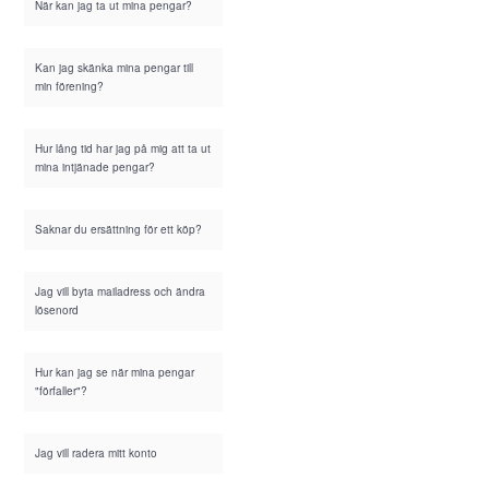
När kan jag ta ut mina pengar?
Kan jag skänka mina pengar till
min förening?
Hur lång tid har jag på mig att ta ut
mina intjänade pengar?
Saknar du ersättning för ett köp?
Jag vill byta mailadress och ändra
lösenord
Hur kan jag se när mina pengar
"förfaller"?
Jag vill radera mitt konto