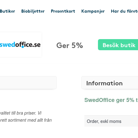
Butiker
Biobiljetter
Presentkort
Kampanjer
Har du före
Ger 5%
Besök butik
Information
SwedOffice ger 5% t
tet till bra priser. Vi
rett sortiment med allt från
Order, exkl moms