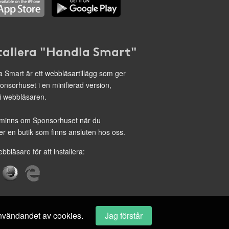
tallera "Handla Smart"
 Smart är ett webbläsartillägg som ger
onsorhuset i en minifierad version,
 i webbläsaren.
minns om Sponsorhuset när du
r en butik som finns ansluten hos oss.
ebbläsare för att installera:
 användandet av cookies.
Jag förstår