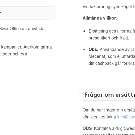
Vid fakturering syns köpet f
r
Allmänna villkor
:
 SwedOffice att använda,
Ersättning ges i normalf
presentkort och frakt.
va kampanjer. Återkom gärna
Obs:
Användande av raba
ttkoder och bra
Mecenat) som ej utfärdat
din cashback går förlora
Frågor om ersätt
Om du har frågor om ersätt
vänligen kontakta
info@spo
OBS
: Kontakta aldrig Swed