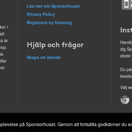
Läs mer om Sponsorhuset
Privacy Policy
Registrera ny förening
kor i
Ins
att
ta är
Hjälp och frågor
Handla
hop.
dig Sp
ta
direkt
Skapa ett ärende
dlar
ra!
Du på
besöke
Välj w
 upplevelse på Sponsorhuset. Genom att fortsätta godkänner du