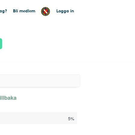
tag?
Bli medlem
Logga in
illbaka
5%