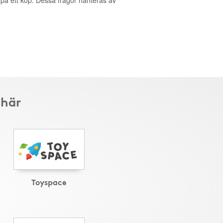
g på ett köp. Dessa frågor hanteras av
 här
Toyspace