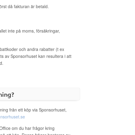
örst då fakturan är betald.
allet inte på moms, försäkringar,
ttkoder och andra rabatter (t ex
s av Sponsorhuset kan resultera i att
d.
ning?
ning från ett köp via Sponsorhuset,
nsorhuset.se
Office om du har frågor kring