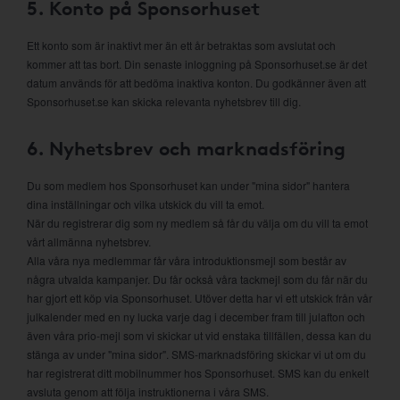
5. Konto på Sponsorhuset
Ett konto som är inaktivt mer än ett år betraktas som avslutat och
kommer att tas bort. Din senaste inloggning på Sponsorhuset.se är det
datum används för att bedöma inaktiva konton. Du godkänner även att
Sponsorhuset.se kan skicka relevanta nyhetsbrev till dig.
6. Nyhetsbrev och marknadsföring
Du som medlem hos Sponsorhuset kan under "mina sidor" hantera
dina inställningar och vilka utskick du vill ta emot.
När du registrerar dig som ny medlem så får du välja om du vill ta emot
vårt allmänna nyhetsbrev.
Alla våra nya medlemmar får våra introduktionsmejl som består av
några utvalda kampanjer. Du får också våra tackmejl som du får när du
har gjort ett köp via Sponsorhuset. Utöver detta har vi ett utskick från vår
julkalender med en ny lucka varje dag i december fram till julafton och
även våra prio-mejl som vi skickar ut vid enstaka tillfällen, dessa kan du
stänga av under "mina sidor". SMS-marknadsföring skickar vi ut om du
har registrerat ditt mobilnummer hos Sponsorhuset. SMS kan du enkelt
avsluta genom att följa instruktionerna i våra SMS.