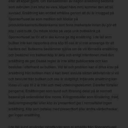
efter att köpet gjorts. Om transaktionen av någon anledning bedöms
som avbruten (t ex retur av vara, köpet hävs mm) kommer den att bli
avvisad. Ersättning kan endast erhållas genom att du är inloggad på
Sponsorhuset.se som medlem och klickar på
produktlänkarna/butikslänkarna som finns markerade innan du gör ett
köp i vald butik. Du måste klicka på varje unik butikslänk på
Sponsorhuset.se för att vi ska kunna ge dig ersättning. I de fall som
butiker inte kan rapportera dina köp till oss är vi inte ansvariga för att
hantera det. Butikerna bestämmer själva om de vill förmedla ersättning
och bedömer om trafiken/köp är äkta och enligt intentionen med den
ersättning de ger. Dessa regler är inte alltid publicerade och kan
beslutas i efterhand av butiken. Vid fel och problem kan vi driva krav på
ersättning från butiken men vi kan även avsluta sådan aktivitet när vi vill
och beslutet från butiken och oss är slutgiltigt. Intjänade ersättning kan
lösas ut i upp till 2 år från och med utdelningsdatumet. Därefter förfaller
pengarna. Ersättningen som kund och förening delar på är normalt
baserat på ordervärdet före moms. Kringprodukter som försäkring, frakt,
faktureringsavgifter eller köp av presentkort ger i normalfallet ingen
ersättning. Köp som betalas med presentkort eller andra värdecheckar
ger ingen ersättning.
I de fall kund använder rabattkoder som ej erhållits från Sponsorhuset