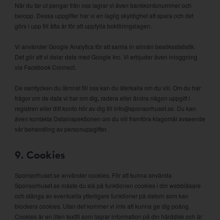
När du tar ut pengar från oss lagrar vi även bankkontonummer och
belopp. Dessa uppgifter har vi en laglig skyldighet att spara och det
görs i upp till åtta år för att uppfylla bokföringslagen.
Vi använder Google Analytics för att samla in allmän besöksstatistik.
Det gör att vi delar data med Google Inc. Vi erbjuder även inloggning
via Facebook Connect.
De samtycken du lämnat till oss kan du återkalla om du vill. Om du har
frågor om de data vi har om dig, radera eller ändra någon uppgift i
registren eller ditt konto hör av dig till info@sponsorhuset.se. Du kan
även kontakta Datainspektionen om du vill framföra klagomål avseende
vår behandling av personuppgifter.
9. Cookies
Sponsorhuset.se använder cookies. För att kunna använda
Sponsorhuset.se måste du slå på funktionen cookies i din webbläsare
och stänga av eventuella ytterligare funktioner på datorn som kan
blockera cookies. Utan det kommer vi inte att kunna ge dig poäng.
Cookies är en liten textfil som lagrar information på din hårddisk och är