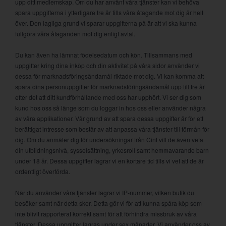
upp ditt medlemskap. Om du har använt våra tjänster kan vi behöva
spara uppgifterna i ytterligare tre år tills våra åtagande mot dig är helt
över. Den lagliga grund vi sparar uppgifterna på är att vi ska kunna
fullgöra våra åtaganden mot dig enligt avtal.
Du kan även ha lämnat födelsedatum och kön. Tillsammans med
uppgifter kring dina inköp och din aktivitet på våra sidor använder vi
dessa för marknadsföringsändamål riktade mot dig. Vi kan komma att
spara dina personuppgifter för marknadsföringsändamål upp till tre år
efter det att ditt kundförhållande med oss har upphört. Vi ser dig som
kund hos oss så länge som du loggar in hos oss eller använder några
av våra applikationer. Vår grund av att spara dessa uppgifter är för ett
berättigat intresse som består av att anpassa våra tjänster till förmån för
dig. Om du anmäler dig för undersökningar från Cint vill de även veta
din utbildningsnivå, sysselsättning, yrkesroll samt hemmavarande barn
under 18 år. Dessa uppgifter lagrar vi en kortare tid tills vi vet att de är
ordentligt överförda.
När du använder våra tjänster lagrar vi IP-nummer, vilken butik du
besöker samt när detta sker. Detta gör vi för att kunna spåra köp som
inte blivit rapporterat korrekt samt för att förhindra missbruk av våra
tjänster. Dessa uppgifter lagras under sex månader. Vi använder oss av