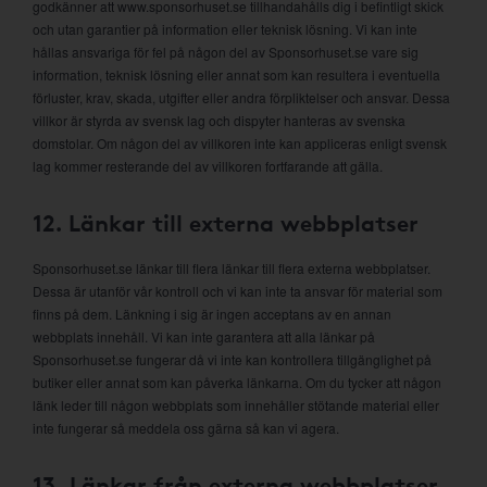
godkänner att www.sponsorhuset.se tillhandahålls dig i befintligt skick
och utan garantier på information eller teknisk lösning. Vi kan inte
hållas ansvariga för fel på någon del av Sponsorhuset.se vare sig
information, teknisk lösning eller annat som kan resultera i eventuella
förluster, krav, skada, utgifter eller andra förpliktelser och ansvar. Dessa
villkor är styrda av svensk lag och dispyter hanteras av svenska
domstolar. Om någon del av villkoren inte kan appliceras enligt svensk
lag kommer resterande del av villkoren fortfarande att gälla.
12. Länkar till externa webbplatser
Sponsorhuset.se länkar till flera länkar till flera externa webbplatser.
Dessa är utanför vår kontroll och vi kan inte ta ansvar för material som
finns på dem. Länkning i sig är ingen acceptans av en annan
webbplats innehåll. Vi kan inte garantera att alla länkar på
Sponsorhuset.se fungerar då vi inte kan kontrollera tillgänglighet på
butiker eller annat som kan påverka länkarna. Om du tycker att någon
länk leder till någon webbplats som innehåller stötande material eller
inte fungerar så meddela oss gärna så kan vi agera.
13. Länkar från externa webbplatser