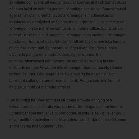
aktiviteter och event. Ett medlemskap är kostnadsfritt och kan avslutas
när som helst av behörig person i föreningens styrelse. Sponsorhuset
äger rätt att utan förbehåll avsluta föreningens medlemskap om
misstanke av misskötsel av Sponsorhusets tjänster finns och/eller om
föreningen bryter mot Sponsorhusets allmänna villkor. Sponsorhuset
äger rätt att ej betala ut pengar till föreningen om medlem i föreningen
missbrukar Sponsorhusets tjänster för att erhålla ekonomiska fördelar
på ett icke avsett sätt. Sponsorhuset äger även rätt kräva tillbaka
utbetalda pengar om missbruk visar sig i efterhand. En
administrationsavgift (för närvarande upp till 32 kr/mån) tas från
intjänade pengar. Använder inte föreningen Sponsorhusets tjänster
kostar det inget. Föreningen är själv ansvarig för att det finns ett
bankkonto eller giro anmält som är i bruk. Pengar som inte kunnat
betalas ut inom 24 månader förfaller.
Det är viktigt för Sponsorhuset att kunna erbjuda en trygg och
inkluderande miljö för alla våra partners, föreningar och användare.
Föreningar som främjar våld, pornografi, rasistiska åsikter, eller aktivt
driver politiska och/eller religiösa särintressen är därför inte välkomna
att medverka hos Sponsorhuset.