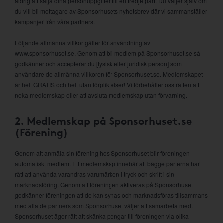
aldrig att sälja dina personuppgifter till en tredje part. Du väljer själv om
du vill bli mottagare av Sponsorhusets nyhetsbrev där vi sammanställer
kampanjer från våra partners.
Följande allmänna villkor gäller för användning av
www.sponsorhuset.se. Genom att bli medlem på Sponsorhuset.se så
godkänner och accepterar du [fysisk eller juridisk person] som
användare de allmänna villkoren för Sponsorhuset.se. Medlemskapet
är helt GRATIS och helt utan förpliktelser! Vi förbehåller oss rätten att
neka medlemskap eller att avsluta medlemskap utan förvarning.
2. Medlemskap på Sponsorhuset.se
(Förening)
Genom att anmäla sin förening hos Sponsorhuset blir föreningen
automatiskt medlem. Ett medlemskap innebär att bägge parterna har
rätt att använda varandras varumärken i tryck och skrift i sin
marknadsföring. Genom att föreningen aktiveras på Sponsorhuset
godkänner föreningen att de kan synas och marknadsföras tillsammans
med alla de partners som Sponsorhuset väljer att samarbeta med.
Sponsorhuset äger rätt att skänka pengar till föreningen via olika