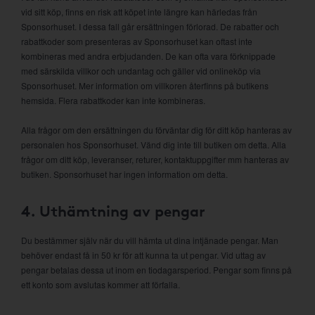
vid sitt köp, finns en risk att köpet inte längre kan härledas från
Sponsorhuset. I dessa fall går ersättningen förlorad. De rabatter och
rabattkoder som presenteras av Sponsorhuset kan oftast inte
kombineras med andra erbjudanden. De kan ofta vara förknippade
med särskilda villkor och undantag och gäller vid onlineköp via
Sponsorhuset. Mer information om villkoren återfinns på butikens
hemsida. Flera rabattkoder kan inte kombineras.
Alla frågor om den ersättningen du förväntar dig för ditt köp hanteras av
personalen hos Sponsorhuset. Vänd dig inte till butiken om detta. Alla
frågor om ditt köp, leveranser, returer, kontaktuppgifter mm hanteras av
butiken. Sponsorhuset har ingen information om detta.
4. Uthämtning av pengar
Du bestämmer själv när du vill hämta ut dina intjänade pengar. Man
behöver endast få in 50 kr för att kunna ta ut pengar. Vid uttag av
pengar betalas dessa ut inom en tiodagarsperiod. Pengar som finns på
ett konto som avslutas kommer att förfalla.