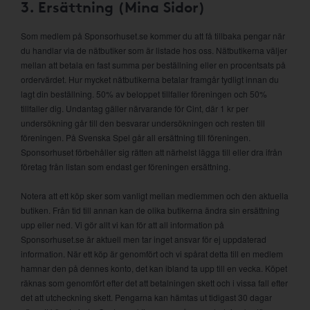
3. Ersättning (Mina Sidor)
Som medlem på Sponsorhuset.se kommer du att få tillbaka pengar när
du handlar via de nätbutiker som är listade hos oss. Nätbutikerna väljer
mellan att betala en fast summa per beställning eller en procentsats på
ordervärdet. Hur mycket nätbutikerna betalar framgår tydligt innan du
lagt din beställning. 50% av beloppet tillfaller föreningen och 50%
tillfaller dig. Undantag gäller närvarande för Cint, där 1 kr per
undersökning går till den besvarar undersökningen och resten till
föreningen. På Svenska Spel går all ersättning till föreningen.
Sponsorhuset förbehåller sig rätten att närhelst lägga till eller dra ifrån
företag från listan som endast ger föreningen ersättning.
Notera att ett köp sker som vanligt mellan medlemmen och den aktuella
butiken. Från tid till annan kan de olika butikerna ändra sin ersättning
upp eller ned. Vi gör allt vi kan för att all information på
Sponsorhuset.se är aktuell men tar inget ansvar för ej uppdaterad
information. När ett köp är genomfört och vi spårat detta till en medlem
hamnar den på dennes konto, det kan ibland ta upp till en vecka. Köpet
räknas som genomfört efter det att betalningen skett och i vissa fall efter
det att utcheckning skett. Pengarna kan hämtas ut tidigast 30 dagar