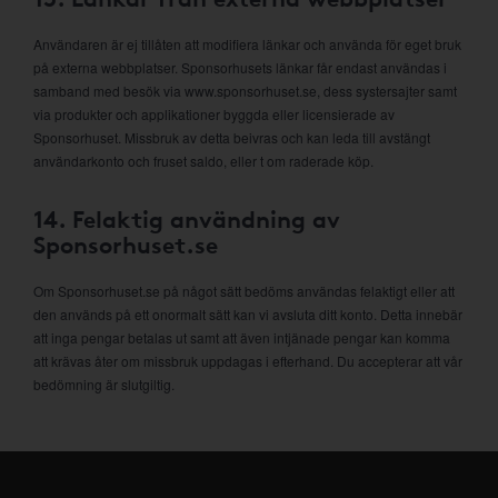
Användaren är ej tillåten att modifiera länkar och använda för eget bruk
på externa webbplatser. Sponsorhusets länkar får endast användas i
samband med besök via www.sponsorhuset.se, dess systersajter samt
via produkter och applikationer byggda eller licensierade av
Sponsorhuset. Missbruk av detta beivras och kan leda till avstängt
användarkonto och fruset saldo, eller t om raderade köp.
14. Felaktig användning av
Sponsorhuset.se
Om Sponsorhuset.se på något sätt bedöms användas felaktigt eller att
den används på ett onormalt sätt kan vi avsluta ditt konto. Detta innebär
att inga pengar betalas ut samt att även intjänade pengar kan komma
att krävas åter om missbruk uppdagas i efterhand. Du accepterar att vår
bedömning är slutgiltig.