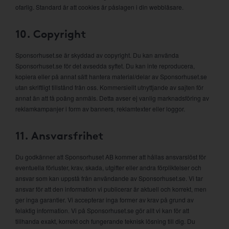
ofarlig. Standard är att cookies är påslagen i din webbläsare.
10. Copyright
Sponsorhuset.se är skyddad av copyright. Du kan använda
Sponsorhuset.se för det avsedda syftet. Du kan inte reproducera,
kopiera eller på annat sätt hantera material/delar av Sponsorhuset.se
utan skriftligt tillstånd från oss. Kommersiellt utnyttjande av sajten för
annat än att få poäng anmäls. Detta avser ej vanlig marknadsföring av
reklamkampanjer i form av banners, reklamtexter eller loggor.
11. Ansvarsfrihet
Du godkänner att Sponsorhuset AB kommer att hållas ansvarslöst för
eventuella förluster, krav, skada, utgifter eller andra förpliktelser och
ansvar som kan uppstå från användande av Sponsorhuset.se. Vi tar
ansvar för att den information vi publicerar är aktuell och korrekt, men
ger inga garantier. Vi accepterar inga former av krav på grund av
felaktig information. Vi på Sponsorhuset.se gör allt vi kan för att
tillhanda exakt, korrekt och fungerande teknisk lösning till dig. Du