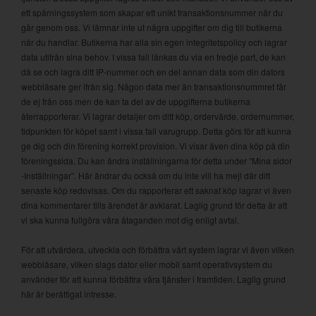
ett spårningssystem som skapar ett unikt transaktionsnummer när du
går genom oss. Vi lämnar inte ut några uppgifter om dig till butikerna
när du handlar. Butikerna har alla sin egen integritetspolicy och lagrar
data utifrån sina behov. I vissa fall länkas du via en tredje part, de kan
då se och lagra ditt IP-nummer och en del annan data som din dators
webbläsare ger ifrån sig. Någon data mer än transaktionsnummret får
de ej från oss men de kan ta del av de uppgifterna butikerna
återrapporterar. Vi lagrar detaljer om ditt köp, ordervärde, ordernummer,
tidpunkten för köpet samt i vissa fall varugrupp. Detta görs för att kunna
ge dig och din förening korrekt provision. Vi visar även dina köp på din
föreningssida. Du kan ändra inställningarna för detta under ”Mina sidor
-Inställningar”. Här ändrar du också om du inte vill ha mejl där ditt
senaste köp redovisas. Om du rapporterar ett saknat köp lagrar vi även
dina kommentarer tills ärendet är avklarat. Laglig grund för detta är att
vi ska kunna fullgöra våra åtaganden mot dig enligt avtal.
För att utvärdera, utveckla och förbättra vårt system lagrar vi även vilken
webbläsare, vilken slags dator eller mobil samt operativsystem du
använder för att kunna förbättra våra tjänster i framtiden. Laglig grund
här är berättigat intresse.