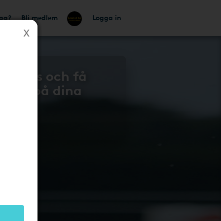
tag?
Bli medlem
Logga in
 gratis och få
lbaka på dina
n 604
!