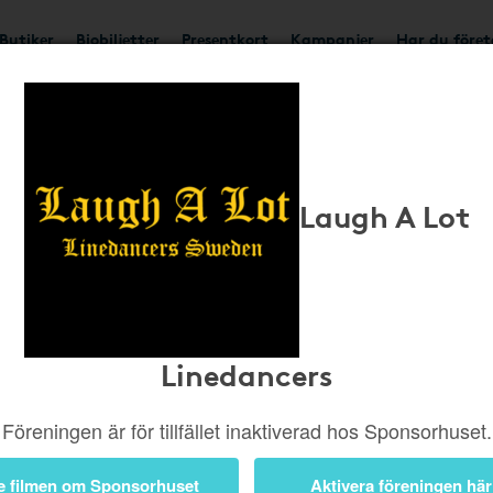
Butiker
Biobiljetter
Presentkort
Kampanjer
Har du före
Bli medlem
pengar til
Laugh A Lot
nätköp frå
nätbutiker
Linedancers
Föreningen är för tillfället inaktiverad hos Sponsorhuset.
e filmen om Sponsorhuset
Aktivera föreningen här