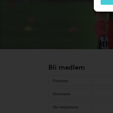
Bli medlem
Förnamn
Efternamn
Din mejladress