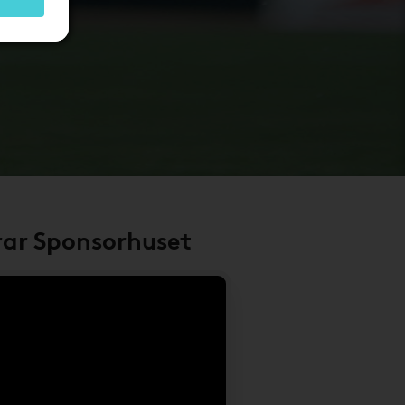
rar Sponsorhuset