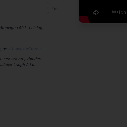
r föreningen 50 kr och jag
ag de
allmänna villkoren
.
et med bra erbjudanden
 stödjer Laugh A Lot