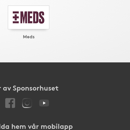
Meds
 av Sponsorhuset
da hem vår mobilapp