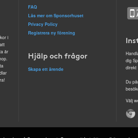
FAQ
Läs mer om Sponsorhuset
Privacy Policy
Registrera ny förening
kor i
Ins
att
ta är
Hjälp och frågor
Handla
hop.
dig Sp
ta
direkt
Skapa ett ärende
dlar
ra!
Du på
besöke
Välj w