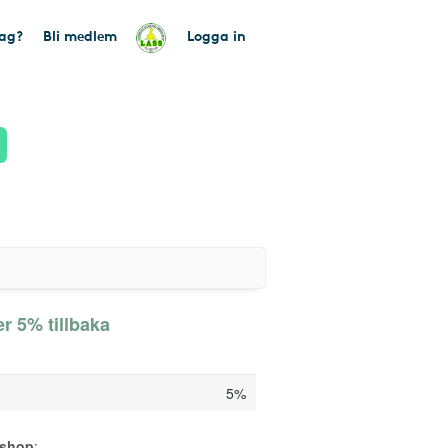
tag?
Bli medlem
Logga in
r 5% tillbaka
5%
sshop
: