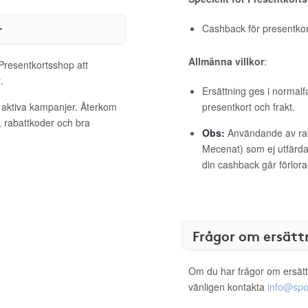
r
Cashback för presentkort 
Allmänna villkor
:
 Presentkortsshop att
.
Ersättning ges i normalf
 aktiva kampanjer. Återkom
presentkort och frakt.
, rabattkoder och bra
Obs:
Användande av raba
Mecenat) som ej utfärdat
din cashback går förlora
Frågor om ersätt
Om du har frågor om ersätt
vänligen kontakta
info@spo