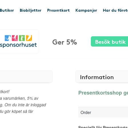
Butiker
Biobiljetter
Presentkort
Kampanjer
Har du före
Ger 5%
Besök butik
Information
tkort!
Presentkortsshop ge
da varumärken, 5% av
ng. Om du inte är inloggad
u gör köpet så får
Order
Speciellt för Presentkort