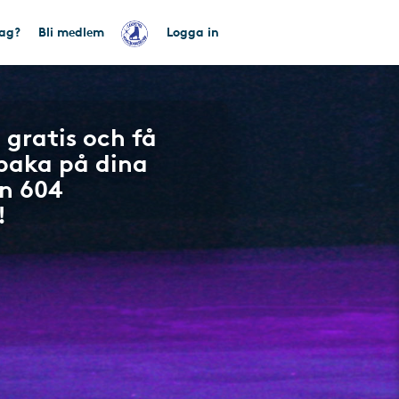
tag?
Bli medlem
Logga in
 gratis och få
lbaka på dina
n 604
!