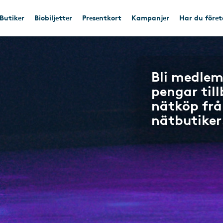
Butiker
Biobiljetter
Presentkort
Kampanjer
Har du före
Bli medlem
pengar til
nätköp frå
nätbutiker