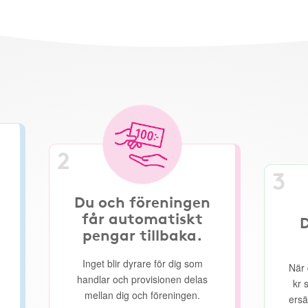
2
3
Du och föreningen
får automatiskt
D
pengar tillbaka.
Inget blir dyrare för dig som
När 
handlar och provisionen delas
kr 
mellan dig och föreningen.
ersä