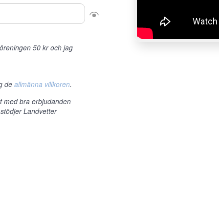
r föreningen 50 kr och jag
ag de
allmänna villkoren
.
et med bra erbjudanden
 stödjer Landvetter