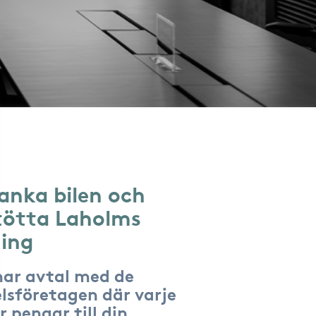
anka bilen och
tötta Laholms
ing
har avtal med de
lsföretagen där varje
r pengar till din