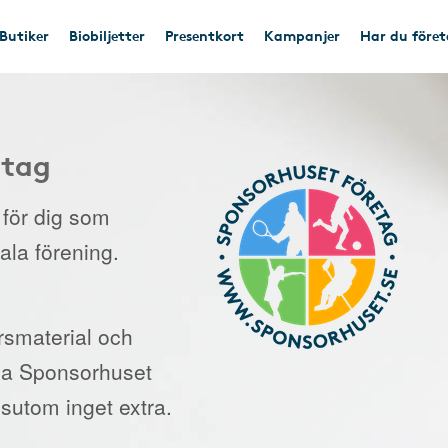
Butiker
Biobiljetter
Presentkort
Kampanjer
Har du före
etag
e för dig som
kala förening.
orsmaterial och
 via Sponsorhuset
sutom inget extra.