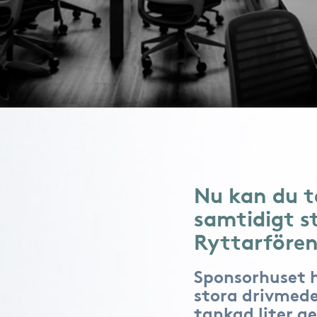
Nu kan du t
samtidigt s
Ryttarfören
Sponsorhuset 
stora drivmede
tankad liter ge