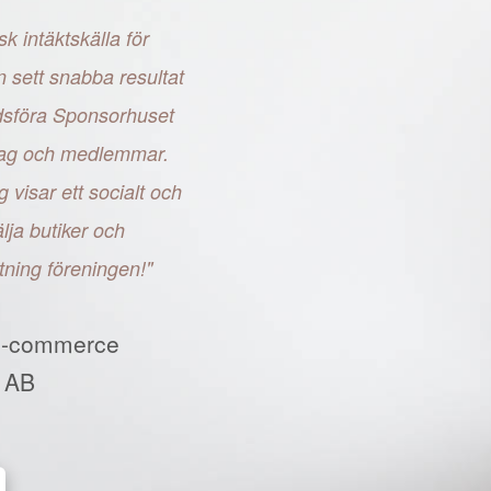
sk intäktskälla för
n sett snabba resultat
adsföra Sponsorhuset
retag och medlemmar.
g visar ett socialt och
ja butiker och
tning föreningen!"
E-commerce
 AB