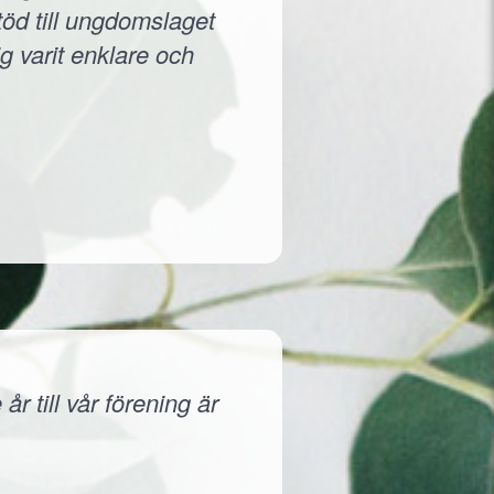
töd till ungdomslaget
g varit enklare och
r till vår förening är