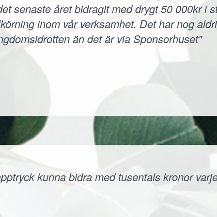
et senaste året bidragit med drygt 50 000kr i s
körning inom vår verksamhet. Det har nog aldri
ungdomsidrotten än det är via Sponsorhuset"
ptryck kunna bidra med tusentals kronor varje å