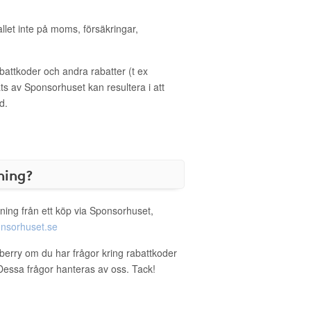
allet inte på moms, försäkringar,
ttkoder och andra rabatter (t ex
s av Sponsorhuset kan resultera i att
d.
ning?
ning från ett köp via Sponsorhuset,
nsorhuset.se
wberry om du har frågor kring rabattkoder
. Dessa frågor hanteras av oss. Tack!