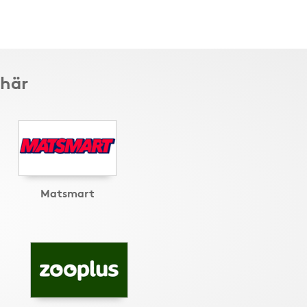
 här
Matsmart