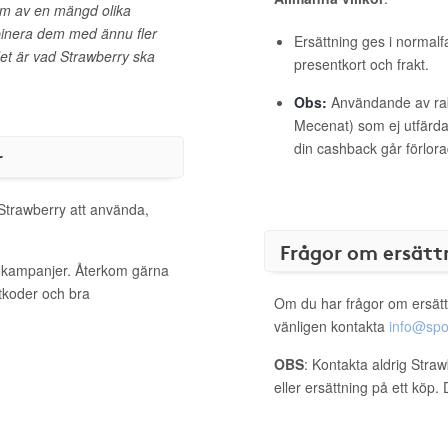
em av en mängd olika
binera dem med ännu fler
Ersättning ges i normalf
et är vad Strawberry ska
presentkort och frakt.
Obs:
Användande av raba
Mecenat) som ej utfärdat
din cashback går förlora
r
 Strawberry att använda,
Frågor om ersätt
a kampanjer. Återkom gärna
ttkoder och bra
Om du har frågor om ersätt
vänligen kontakta
info@spo
OBS
: Kontakta aldrig Stra
eller ersättning på ett köp