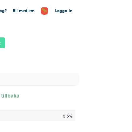
tag?
Bli medlem
Logga in
k
tillbaka
3,5%