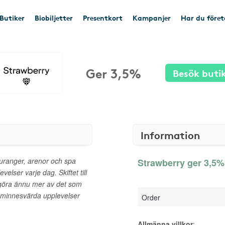
Butiker
Biobiljetter
Presentkort
Kampanjer
Har du före
Ger 3,5%
Besök buti
Information
auranger, arenor och spa
Strawberry ger 3,5% 
elser varje dag. Skiftet till
 göra ännu mer av det som
 minnesvärda upplevelser
Order
Allmänna villkor
: