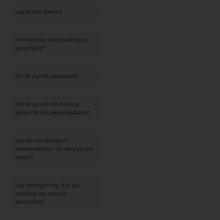
Jag vill byta förening
Vem hanterar min beställning av
presentkort?
Hur får jag mitt presentkort?
Hur får jag och min förening
pengar för mitt presentkorttsköp?
Jag har inte fått någon
orderbekräftelse, har mina pengar
dragits?
Jag har ångrat mig. Kan jag
annullera min order på
presentkort?