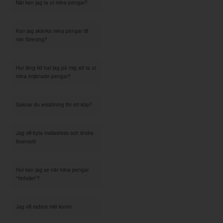
När kan jag ta ut mina pengar?
Kan jag skänka mina pengar till
min förening?
Hur lång tid har jag på mig att ta ut
mina intjänade pengar?
Saknar du ersättning för ett köp?
Jag vill byta mailadress och ändra
lösenord
Hur kan jag se när mina pengar
"förfaller"?
Jag vill radera mitt konto