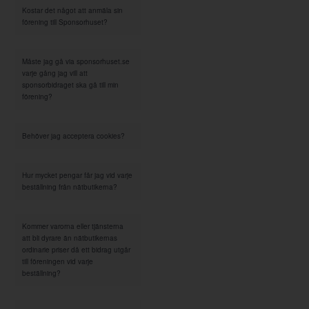
Kostar det något att anmäla sin
förening till Sponsorhuset?
Måste jag gå via sponsorhuset.se
varje gång jag vill att
sponsorbidraget ska gå till min
förening?
Behöver jag acceptera cookies?
Hur mycket pengar får jag vid varje
beställning från nätbutikerna?
Kommer varorna eller tjänsterna
att bli dyrare än nätbutikernas
ordinarie priser då ett bidrag utgår
till föreningen vid varje
beställning?