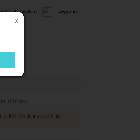
tag?
Bli medlem
Logga in
 butik
 kr tillbaka
mmer köp från denna butik ej att