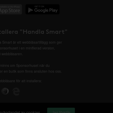
tallera "Handla Smart"
 Smart är ett webbläsartillägg som ger
onsorhuset i en minifierad version,
 i webbläsaren.
minns om Sponsorhuset när du
r en butik som finns ansluten hos oss.
ebbläsare för att installera:
 användandet av cookies.
Jag förstår