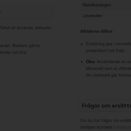
Ratsitkatalogen
r
Lönekollen
Ratsit att använda, exklusivt
Allmänna villkor
:
Ersättning ges i normalf
mpanjer. Återkom gärna
presentkort och frakt.
ttkoder och bra
Obs:
Användande av raba
Mecenat) som ej utfärdat
din cashback går förlora
Frågor om ersätt
Om du har frågor om ersätt
vänligen kontakta
info@spo