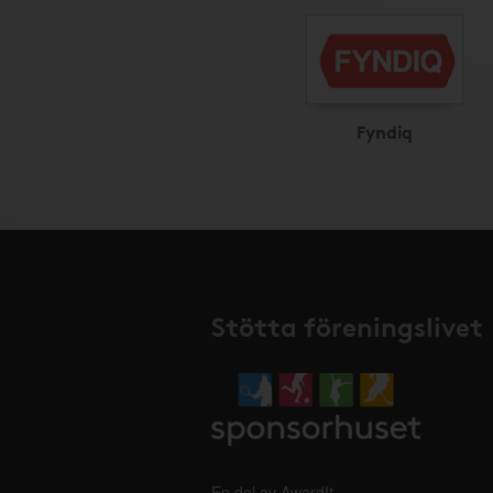
Fyndiq
Stötta föreningslivet
En del av AwardIt