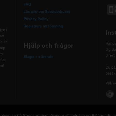
FAQ
Läs mer om Sponsorhuset
Privacy Policy
Registrera ny förening
kor i
Ins
att
ta är
Hjälp och frågor
Handla
hop.
dig Sp
ta
direkt
Skapa ett ärende
dlar
ra!
Du på
besöke
Välj w
 upplevelse på Sponsorhuset. Genom att fortsätta godkänner du