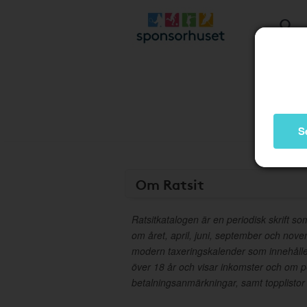
S
Om Ratsit
Ratsitkatalogen är en periodisk skrift 
om året, april, juni, september och nov
modern taxeringskalender som innehåller
över 18 år och visar inkomster och om 
betalningsanmärkningar, samt topplistor o