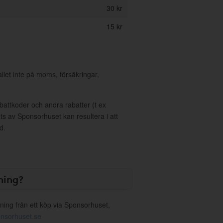
30 kr
15 kr
allet inte på moms, försäkringar,
ttkoder och andra rabatter (t ex
s av Sponsorhuset kan resultera i att
d.
ning?
ning från ett köp via Sponsorhuset,
nsorhuset.se