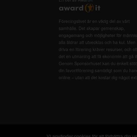
Föreningslivet är en viktig del av vårt
samhälle. Det skapar gemenskap,
engagemang och möjligheter för männis
alla åldrar att utvecklas och ha kul. Men 
driva en förening kräver resurser, och of
det en utmaning att få ekonomin att gå i
Genom Sponsorhuset kan du enkelt stöt
din favoritförening samtidigt som du han
online – utan att det kostar dig något ext
Vi använder cookies för att förbättra din