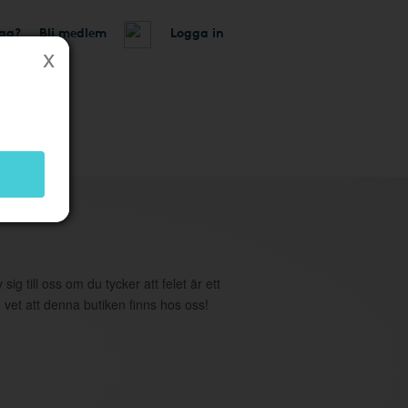
tag?
Bli medlem
Logga in
utik
 sig till oss om du tycker att felet är ett
 vet att denna butiken finns hos oss!