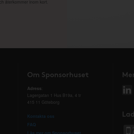
 och återkommer inom kort.
Om Sponsorhuset
Mer
Adress
:
Lagergatan 1 Hus B19a, 4 tr
415 11 Göteborg
Lad
Kontakta oss
FAQ
Läs mer om Sponsorhuset