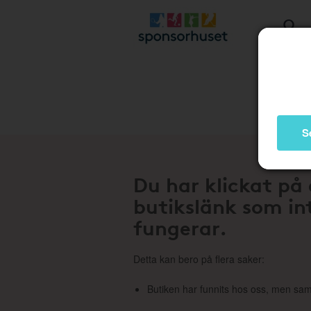
Stä
S
Du har klickat på
butikslänk som in
fungerar.
Detta kan bero på flera saker:
Butiken har funnits hos oss, men sam