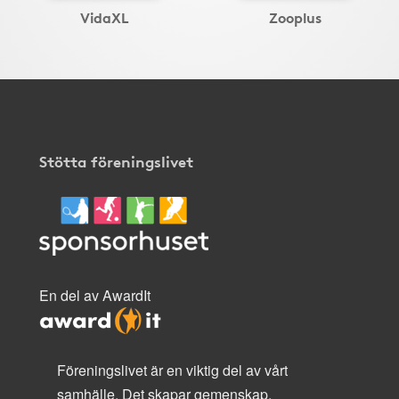
VidaXL
Zooplus
Stötta föreningslivet
En del av AwardIt
Föreningslivet är en viktig del av vårt
samhälle. Det skapar gemenskap,