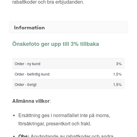
rabattkoder och bra erbjudanden.
Information
Önskefoto ger upp till 3% tillbaka
Order - ny kund
3%
Order - befintlig kund
1,5%
Order - övrigt
1,5%
Allmänna villkor
:
Ersättning ges i normalfallet inte på moms,
försäkringar, presentkort och frakt.
Obs:
Användande av rabattkoder och andra