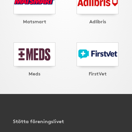
Matsmart
Adlibris
Meds
FirstVet
Stötta föreningslivet